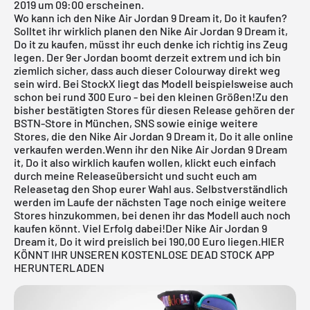
2019 um 09:00 erscheinen.
Wo kann ich den Nike Air Jordan 9 Dream it, Do it kaufen?
Solltet ihr wirklich planen den Nike
Air Jordan
9 Dream it,
Do it zu kaufen, müsst ihr euch denke ich richtig ins Zeug
legen. Der 9er Jordan boomt derzeit extrem und ich bin
ziemlich sicher, dass auch dieser Colourway direkt weg
sein wird. Bei StockX liegt das Modell beispielsweise auch
schon bei rund 300 Euro - bei den kleinen Größen!Zu den
bisher bestätigten Stores für diesen Release gehören der
BSTN-Store in München
,
SNS
sowie einige weitere
Stores, die den Nike
Air Jordan
9 Dream it, Do it alle online
verkaufen werden.Wenn ihr den Nike Air Jordan 9 Dream
it, Do it also wirklich kaufen wollen, klickt euch einfach
durch meine
Releaseübersicht
und sucht euch am
Releasetag den Shop eurer Wahl aus. Selbstverständlich
werden im Laufe der nächsten Tage noch einige weitere
Stores hinzukommen, bei denen ihr das Modell auch noch
kaufen könnt. Viel Erfolg dabei!Der Nike Air Jordan 9
Dream it, Do it wird preislich bei 190,00 Euro liegen.
HIER
KÖNNT IHR UNSEREN KOSTENLOSE DEAD STOCK APP
HERUNTERLADEN