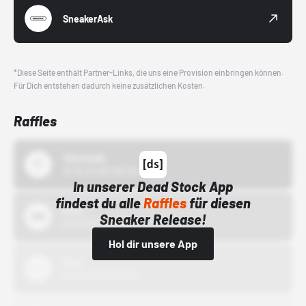
SneakerAsk
*Diese Seite enthält Partner-Links, die uns eine Provision einbringen können.
Für Dich entstehen dadurch keine zusätzlichen Kosten.
Raffles
43einhalb
15.10.24 00:00 Uhr
In unserer Dead Stock App
findest du alle
Raffles
für diesen
Bstn
Sneaker Release!
01.10.22 00:00 Uhr
Hol dir unsere App
Nike
01.10.22 00:00 Uhr