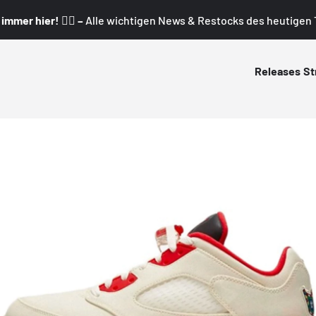
mmer hier! 👇🏼 –
Alle wichtigen News & Restocks des heutigen T
Releases
St