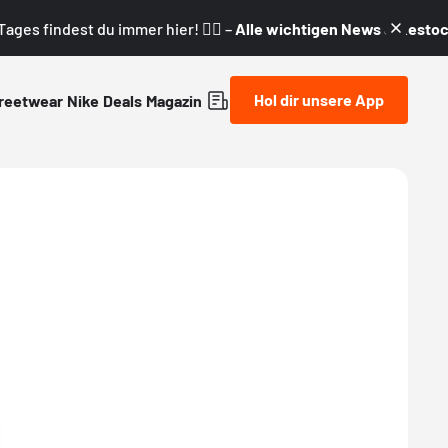
ages findest du immer hier! 👇🏼 –
Alle wichtigen News & Restock
Hol dir unsere App
reetwear
Nike
Deals
Magazin