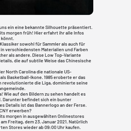
uns ein eine
bekannte Silhouette
präsentiert.
s morgen früh! Hier erfahrt ihr alle Infos
 könnt.
r Klassiker sowohl für Sammler als auch für
in verschiedensten Materialien und Farben
cher als andere. Diese Low Top-Variante
etails, die auf subtile Weise das Chinesische
er North Carolina die nationale US-
 als Basketball-Ikone. 1985 eroberte er das
n revolutionierte die Liga, dominierte seine
Fangemeinde.
! Wie auf den Bildern zu sehen handelt es
. Darunter befindet sich ein bunter
 Details ist das Bannerlogo an der Ferse.
w CNY erwerben?
eits morgen in ausgewählten Onlinestores
o am Freitag, dem 23. Januar 2021. Natürlich
hrten Stores wieder ab 09:00 Uhr kaufen.