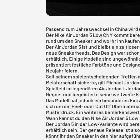
Passend zum Jahreswechsel in China wird 
Der Nike Air Jordan 5 Low CNY kommt bereit
rund um den Sneaker und wo ihr ihn kaufen
Der Air Jordan 5 ist und bleibt ein zeitlose
neue Sneakerheads. Das Design war schon 
erhältlich. Einige Modelle sind ungewöhnli
präsentiert festliche Farbtöne und Designd
Neujahr feiern.
Seit seinem spielentscheidenden Treffer, d
Meisterschaft sicherte, gilt Michael Jordan
Spielfeld im legendären Air Jordan I. Jorda
Gegner und begeisterte seine weltweite 
Das Modell hat jedoch ein besonderes Extra
sich um ein Peel- oder Cut Off Obermaterial
Musterdruck. Ein weiteres bemerkenswertes
Wann kannst du den Nike Air Jordan 5 Lo
Der Jordan 5 in der Low-Variante wird ber
erhältlich sein. Der genaue Release ist als
könnt ihr den Sneaker in den hier aufgefü