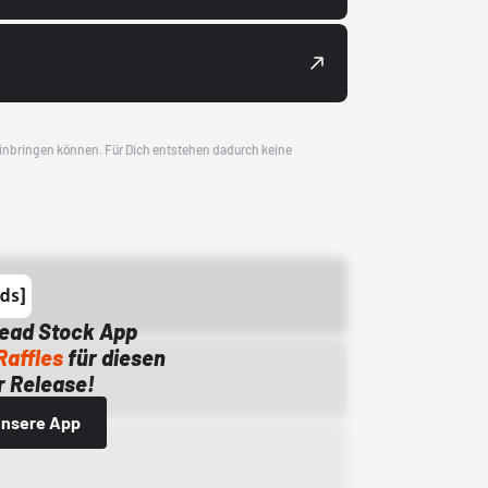
 einbringen können. Für Dich entstehen dadurch keine
Dead Stock App
Raffles
für diesen
 Release!
 unsere App