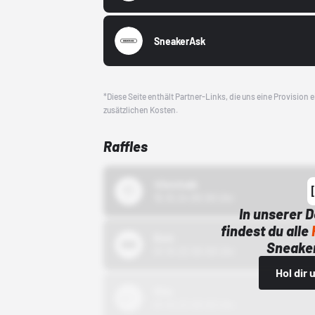
SneakerAsk
*Diese Seite enthält Partner-Links, die uns eine Provision
zusätzlichen Kosten.
Raffles
43einhalb
15.10.24 00:00 Uhr
In unserer 
findest du alle
Bstn
Sneaker
01.10.22 00:00 Uhr
Hol dir
Nike
01.10.22 00:00 Uhr