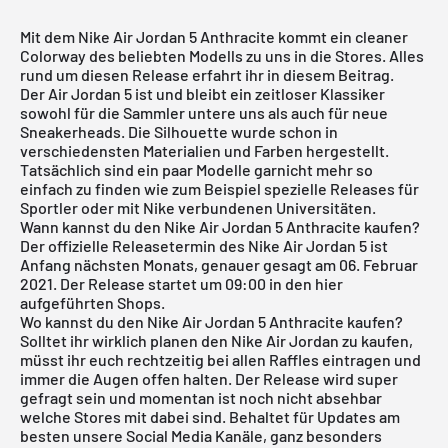
Mit dem Nike Air Jordan 5 Anthracite kommt ein cleaner
Colorway des beliebten Modells zu uns in die Stores. Alles
rund um diesen Release erfahrt ihr in diesem Beitrag.
Der Air Jordan 5 ist und bleibt ein zeitloser Klassiker
sowohl für die Sammler untere uns als auch für neue
Sneakerheads. Die Silhouette wurde schon in
verschiedensten Materialien und Farben hergestellt.
Tatsächlich sind ein paar Modelle garnicht mehr so
einfach zu finden wie zum Beispiel spezielle Releases für
Sportler oder mit Nike verbundenen Universitäten.
Wann kannst du den Nike Air Jordan 5 Anthracite kaufen?
Der offizielle Releasetermin des Nike
Air Jordan
5 ist
Anfang nächsten Monats, genauer gesagt am 06. Februar
2021. Der Release startet um 09:00 in den hier
aufgeführten Shops.
Wo kannst du den Nike Air Jordan 5 Anthracite kaufen?
Solltet ihr wirklich planen den Nike
Air Jordan
zu kaufen,
müsst ihr euch rechtzeitig bei allen Raffles eintragen und
immer die Augen offen halten. Der Release wird super
gefragt sein und momentan ist noch nicht absehbar
welche Stores mit dabei sind. Behaltet für Updates am
besten unsere Social Media Kanäle, ganz besonders