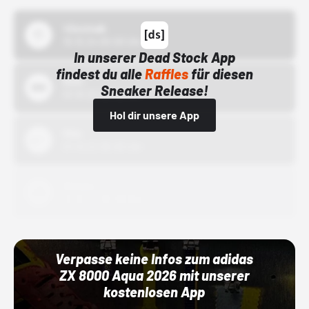
43einhalb
15.10.24 00:00 Uhr
In unserer Dead Stock App
findest du alle
Raffles
für diesen
Bstn
Sneaker Release!
01.10.22 00:00 Uhr
Hol dir unsere App
Nike
01.10.22 00:00 Uhr
Adidas
01.10.22 00:00 Uhr
Verpasse keine Infos zum adidas
ZX 8000 Aqua 2026 mit unserer
kostenlosen App