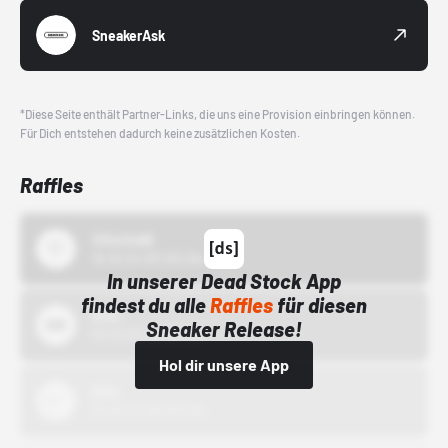
SneakerAsk
*Diese Seite enthält Partner-Links, die uns eine Provision einbringen können.
Für Dich entstehen dadurch keine zusätzlichen Kosten.
Raffles
43einhalb
15.10.24 00:00 Uhr
In unserer Dead Stock App
findest du alle
Raffles
für diesen
Bstn
Sneaker Release!
01.10.22 00:00 Uhr
Hol dir unsere App
Nike
01.10.22 00:00 Uhr