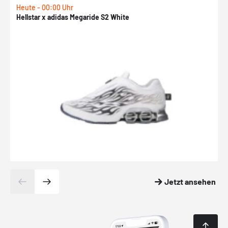
Heute - 00:00 Uhr
H
Hellstar x adidas Megaride S2 White
N
Jetzt ansehen