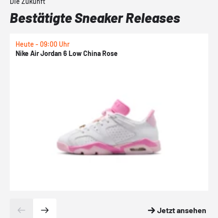
Die Zukunft
Bestätigte Sneaker Releases
Heute - 09:00 Uhr
1
Nike Air Jordan 6 Low China Rose
N
Jetzt ansehen