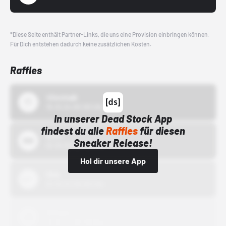
*Diese Seite enthält Partner-Links, die uns eine Provision einbringen können.
Für Dich entstehen dadurch keine zusätzlichen Kosten.
Raffles
43einhalb
15.10.24 00:00 Uhr
In unserer Dead Stock App
findest du alle
Raffles
für diesen
Bstn
Sneaker Release!
01.10.22 00:00 Uhr
Hol dir unsere App
Nike
01.10.22 00:00 Uhr
Adidas
01.10.22 00:00 Uhr