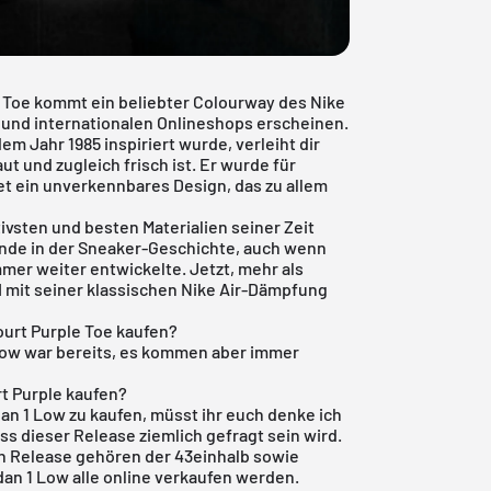
 Toe kommt ein beliebter Colourway des Nike
und internationalen Onlineshops erscheinen.
em Jahr 1985 inspiriert wurde, verleiht dir
ut und zugleich frisch ist. Er wurde für
et ein unverkennbares Design, das zu allem
ivsten und besten Materialien seiner Zeit
ende in der Sneaker-Geschichte, auch wenn
mmer weiter entwickelte. Jetzt, mehr als
n I mit seiner klassischen Nike Air-Dämpfung
ourt Purple Toe kaufen?
Low war bereits, es kommen aber immer
rt Purple kaufen?
dan
1 Low zu kaufen, müsst ihr euch denke ich
dass dieser Release ziemlich gefragt sein wird.
en Release gehören der
43einhalb
sowie
dan
1 Low alle online verkaufen werden.