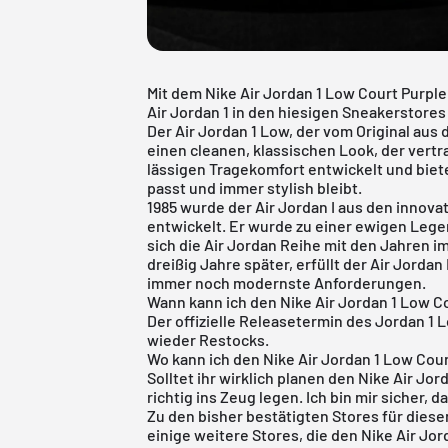
Mit dem Nike
Air Jordan
1 Low Court Purple
Air Jordan 1 in den
hiesigen Sneakerstores
Der Air Jordan 1 Low, der vom Original aus d
einen cleanen, klassischen Look, der vertra
lässigen Tragekomfort entwickelt und biet
passt und immer stylish bleibt.
1985 wurde der
Air Jordan
I aus den innovat
entwickelt. Er wurde zu einer ewigen Leg
sich die Air Jordan Reihe mit den Jahren i
dreißig Jahre später, erfüllt der Air Jorda
immer noch modernste Anforderungen.
Wann kann ich den Nike Air Jordan 1 Low C
Der offizielle Releasetermin des
Jordan
1 
wieder Restocks.
Wo kann ich den Nike Air Jordan 1 Low Cou
Solltet ihr wirklich planen den Nike
Air Jor
richtig ins Zeug legen. Ich bin mir sicher, 
Zu den bisher bestätigten Stores für dies
einige weitere Stores, die den Nike
Air Jor