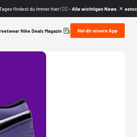
ages findest du immer hier! 👇🏼 –
Alle wichtigen News & Restock
Hol dir unsere App
reetwear
Nike
Deals
Magazin