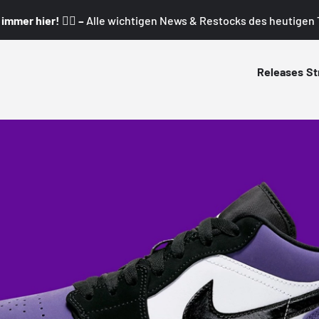
mmer hier! 👇🏼 –
Alle wichtigen News & Restocks des heutigen T
Releases
St