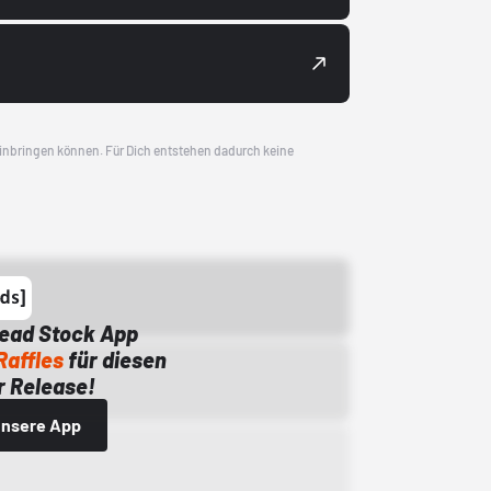
 einbringen können. Für Dich entstehen dadurch keine
Dead Stock App
Raffles
für diesen
 Release!
 unsere App