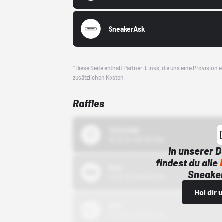
SneakerAsk
*Diese Seite enthält Partner-Links, die uns eine Provision
zusätzlichen Kosten.
Raffles
43einhalb
15.10.24 00:00 Uhr
In unserer 
findest du alle
Bstn
Sneaker
01.10.22 00:00 Uhr
Hol dir
Nike
01.10.22 00:00 Uhr