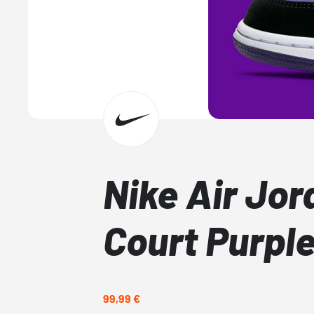
Nike Air Jor
Court Purpl
99,99 €