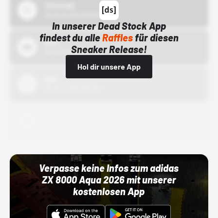
43einhalb
15.10.24 00:00 Uhr
In unserer Dead Stock App
findest du alle
Raffles
für diesen
Bstn
Sneaker Release!
01.10.22 00:00 Uhr
Hol dir unsere App
Nike
01.10.22 00:00 Uhr
Adidas
01.10.22 00:00 Uhr
Verpasse keine Infos zum adidas
ZX 8000 Aqua 2026 mit unserer
kostenlosen App