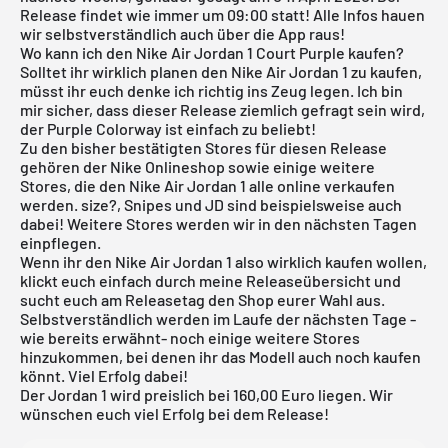
Release findet wie immer um 09:00 statt! Alle Infos hauen
wir selbstverständlich auch über die
App
raus!
Wo kann ich den Nike Air Jordan 1 Court Purple kaufen?
Solltet ihr wirklich planen den Nike
Air Jordan
1 zu kaufen,
müsst ihr euch denke ich richtig ins Zeug legen. Ich bin
mir sicher, dass dieser Release ziemlich gefragt sein wird,
der Purple Colorway ist einfach zu beliebt!
Zu den bisher bestätigten Stores für diesen Release
gehören der
Nike Onlineshop
sowie einige weitere
Stores, die den Nike
Air Jordan
1 alle online verkaufen
werden. size?, Snipes und JD sind beispielsweise auch
dabei! Weitere Stores werden wir in den nächsten Tagen
einpflegen.
Wenn ihr den Nike Air Jordan 1 also wirklich kaufen wollen,
klickt euch einfach durch meine
Releaseübersicht
und
sucht euch am Releasetag den Shop eurer Wahl aus.
Selbstverständlich werden im Laufe der nächsten Tage -
wie bereits erwähnt- noch einige weitere Stores
hinzukommen, bei denen ihr das Modell auch noch kaufen
könnt. Viel Erfolg dabei!
Der Jordan 1 wird preislich bei 160,00 Euro liegen. Wir
wünschen euch viel Erfolg bei dem Release!