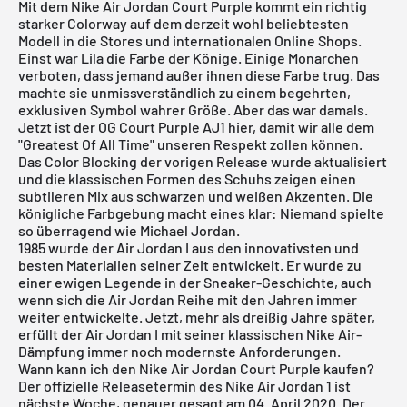
Mit dem Nike Air Jordan Court Purple kommt ein richtig
starker Colorway auf dem derzeit wohl beliebtesten
Modell in die Stores und internationalen Online Shops.
Einst war Lila die Farbe der Könige. Einige Monarchen
verboten, dass jemand außer ihnen diese Farbe trug. Das
machte sie unmissverständlich zu einem begehrten,
exklusiven Symbol wahrer Größe. Aber das war damals.
Jetzt ist der OG Court Purple AJ1 hier, damit wir alle dem
"Greatest Of All Time" unseren Respekt zollen können.
Das Color Blocking der vorigen Release wurde aktualisiert
und die klassischen Formen des Schuhs zeigen einen
subtileren Mix aus schwarzen und weißen Akzenten. Die
königliche Farbgebung macht eines klar: Niemand spielte
so überragend wie Michael Jordan.
1985 wurde der
Air Jordan
I aus den innovativsten und
besten Materialien seiner Zeit entwickelt. Er wurde zu
einer ewigen Legende in der Sneaker-Geschichte, auch
wenn sich die Air Jordan Reihe mit den Jahren immer
weiter entwickelte. Jetzt, mehr als dreißig Jahre später,
erfüllt der Air Jordan I mit seiner klassischen Nike Air-
Dämpfung immer noch modernste Anforderungen.
Wann kann ich den Nike Air Jordan Court Purple kaufen?
Der offizielle Releasetermin des Nike
Air Jordan
1 ist
nächste Woche, genauer gesagt am 04. April 2020. Der