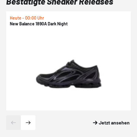
Bestätigte Sneaker Releases
Heute - 00:00 Uhr
H
New Balance 1890A Dark Night
A
Jetzt ansehen