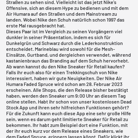
Straßen zu sehen sind. Vielleicht ist das jetzt Nike's
Offensive, sich an diesem Hype zu bedienen und mit dem
Air Humara auf den Straßen und dem Mainstream zu
landen. Wobei Nike den Schuh natürlich schon 1997 das
erste Mal rausgebracht hat.
Dieses Paar ist im Vergleich zu seinen Vorgängern viel
dunkler in seiner Präsentation, indem es sich für
Dunkelgrün und Schwarz durch die Lederkonstruktion
entscheidet. Marineblau wird sowohl für die Mesh-
Einsätze, Gurtband, und dergleichen verwendet, während
kastanienbraun das Branding auf dem Schuh hervorhebt.
Ab wann kannst du den Nike Sneaker für Retail kaufen?
Falls ihr euch also für einen Trekkingschuh von Nike
interessiert, haben wir gute Neuigkeiten. Der Nike Air
Humara Faded Spruce wird schon am 28. Februar 2023
erscheinen. Alle Shops, die den Release bisher bestätigt
haben, werden den Sneaker um 9:00 Uhr an diesem Tag
online stellen. Habt ihr schon von unser
kostenlosen Dead
Stock App
und ihren sehr hilfreichen Funktionen gehört?
Für die Zukunft kann euch diese App eine sehr große Hilfe
sein, wenn es darum geht limitierte Sneaker für Retail zu
bekommen. Ihr habt zum Beispiel dort eine Funktion, mit
der ihr euch kurz vor dem Release eines Sneakers, wie
dem Faded Spruce, erinnern lassen könnt. Dafür klickt ihr