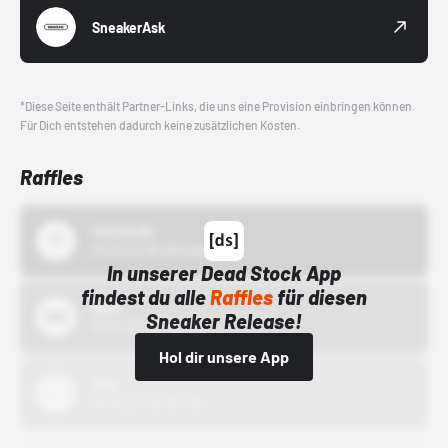
SneakerAsk
*Diese Seite enthält Partner-Links, die uns eine Provision einbringen können.
Für Dich entstehen dadurch keine zusätzlichen Kosten.
Raffles
43einhalb
15.10.24 00:00 Uhr
In unserer Dead Stock App
findest du alle
Raffles
für diesen
Bstn
Sneaker Release!
01.10.22 00:00 Uhr
Hol dir unsere App
Nike
01.10.22 00:00 Uhr