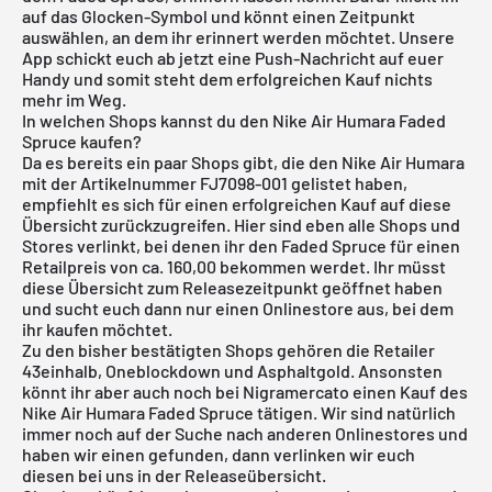
auf das Glocken-Symbol und könnt einen Zeitpunkt
auswählen, an dem ihr erinnert werden möchtet. Unsere
App schickt euch ab jetzt eine Push-Nachricht auf euer
Handy und somit steht dem erfolgreichen Kauf nichts
mehr im Weg.
In welchen Shops kannst du den Nike Air Humara Faded
Spruce kaufen?
Da es bereits ein paar Shops gibt, die den Nike Air Humara
mit der Artikelnummer FJ7098-001 gelistet haben,
empfiehlt es sich für einen erfolgreichen Kauf auf diese
Übersicht zurückzugreifen. Hier sind eben alle Shops und
Stores verlinkt, bei denen ihr den Faded Spruce für einen
Retailpreis von ca. 160,00 bekommen werdet. Ihr müsst
diese Übersicht zum Releasezeitpunkt geöffnet haben
und sucht euch dann nur einen Onlinestore aus, bei dem
ihr kaufen möchtet.
Zu den bisher bestätigten Shops gehören die Retailer
43einhalb
, Oneblockdown und
Asphaltgold
. Ansonsten
könnt ihr aber auch noch bei Nigramercato einen Kauf des
Nike Air Humara Faded Spruce tätigen. Wir sind natürlich
immer noch auf der Suche nach anderen Onlinestores und
haben wir einen gefunden, dann verlinken wir euch
diesen bei uns in der
Releaseübersicht
.