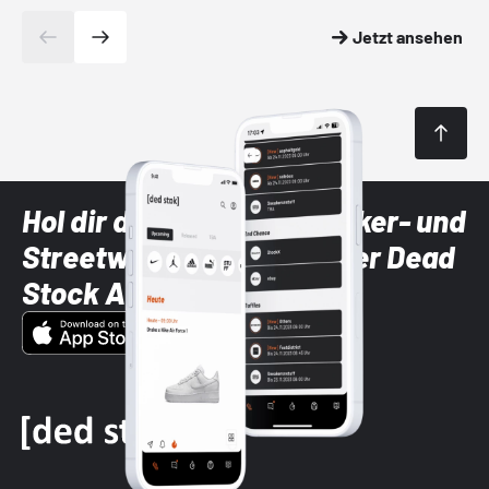
Jetzt ansehen
Hol dir die neuesten Sneaker- und
Streetwear-Brands mit der Dead
Stock App