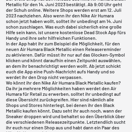
Metallic für den 14. Juni 2023 bestätigt. Ab 9:00 Uhr geht
der Schuh online. Weitere Shops werden erst am 12. Juli
2023 nachziehen. Also wenn ihr den Nike Air Humara
schon jetzt haben wollt, solltet ihr unbedingt am 14. Juni
schon zuschlagen. Was euch dabei sicherlich eine große
Hilfe sein kann, ist unsere
kostenlose Dead Stock App
fürs
Handy und ihre sehr hilfreichen Funktionen.
In der App habt ihr zum Beispiel die Möglichkeit, für den
neuen Air Humara Black Metallic einen Releasereminder
zu aktivieren. Dafür müsst ihr nur auf das Glocken-Symbol
klicken und könnt daraufhin einen Zeitpunkt auswählen,
an dem ihr benachrichtigt werden wollt. Ab jetzt schickt
euch die App eine Push-Nachricht aufs Handy und so
werdet ihr den Drop nicht verpassen.
Wo könnt ihr den Nike Air Humara Black Metallic kaufen?
Da ihr ja mehrere Möglichkeiten haben werdet den Air
Humara für Retail zu erwerben, solltet ihr unbedingt auf
diese Übersicht zurückgreifen. Hier sind nämlich alle
Shops und Stores hinterlegt, bei denen ihr den Black
Metallic kaufen könnt. Dazu seht ihr auch noch, wann der
Sneaker droppen wird und behaltet so den Überblick über
die verschiedenen Releasezeitpunkte. Letztendlich sucht
ihr euch nur einen Shop aus und habt dann ein Paar des