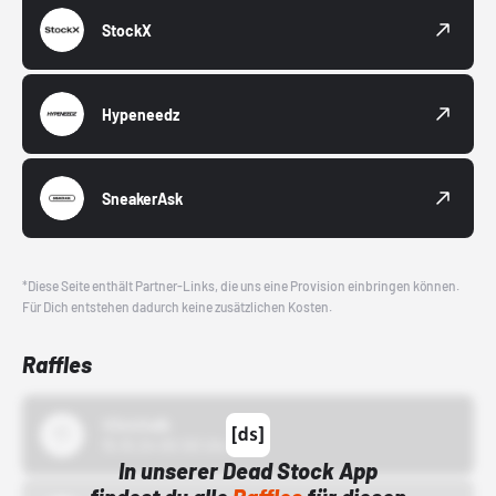
StockX
Hypeneedz
SneakerAsk
*Diese Seite enthält Partner-Links, die uns eine Provision einbringen können.
Für Dich entstehen dadurch keine zusätzlichen Kosten.
Raffles
43einhalb
15.10.24 00:00 Uhr
In unserer Dead Stock App