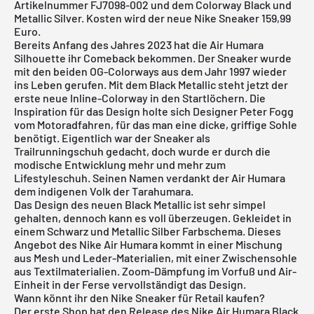
Artikelnummer FJ7098-002 und dem Colorway Black und
Metallic Silver. Kosten wird der neue Nike Sneaker 159,99
Euro.
Bereits Anfang des Jahres 2023 hat die Air Humara
Silhouette ihr Comeback bekommen. Der Sneaker wurde
mit den beiden OG-Colorways aus dem Jahr 1997 wieder
ins Leben gerufen. Mit dem Black Metallic steht jetzt der
erste neue Inline-Colorway in den Startlöchern. Die
Inspiration für das Design holte sich Designer Peter Fogg
vom Motoradfahren, für das man eine dicke, griffige Sohle
benötigt. Eigentlich war der Sneaker als
Trailrunningschuh gedacht, doch wurde er durch die
modische Entwicklung mehr und mehr zum
Lifestyleschuh. Seinen Namen verdankt der Air Humara
dem indigenen Volk der Tarahumara.
Das Design des neuen Black Metallic ist sehr simpel
gehalten, dennoch kann es voll überzeugen. Gekleidet in
einem Schwarz und Metallic Silber Farbschema. Dieses
Angebot des Nike Air Humara kommt in einer Mischung
aus Mesh und Leder-Materialien, mit einer Zwischensohle
aus Textilmaterialien. Zoom-Dämpfung im Vorfuß und Air-
Einheit in der Ferse vervollständigt das Design.
Wann könnt ihr den Nike Sneaker für Retail kaufen?
Der erste Shop hat den Release des Nike Air Humara Black