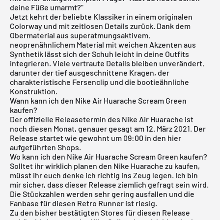
deine Füße umarmt?"
Jetzt kehrt der beliebte Klassiker in einem
originalen
Colorway
und mit zeitlosen Details zurück. Dank dem
Obermaterial aus superatmungsaktivem,
neoprenähnlichem Material mit weichen Akzenten aus
Synthetik lässt sich der Schuh leicht in deine Outfits
integrieren. Viele vertraute Details bleiben unverändert,
darunter der tief ausgeschnittene Kragen, der
charakteristische Fersenclip und die bootieähnliche
Konstruktion.
Wann kann ich den Nike Air Huarache Scream Green
kaufen?
Der offizielle Releasetermin des Nike Air Huarache ist
noch diesen Monat, genauer gesagt am 12. März 2021. Der
Release startet wie gewohnt um 09:00 in den hier
aufgeführten Shops.
Wo kann ich den Nike Air Huarache Scream Green kaufen?
Solltet ihr wirklich planen den
Nike Huarache
zu kaufen,
müsst ihr euch denke ich richtig ins Zeug legen. Ich bin
mir sicher, dass dieser Release ziemlich gefragt sein wird.
Die Stückzahlen werden sehr gering ausfallen und die
Fanbase für diesen Retro Runner ist riesig.
Zu den bisher bestätigten Stores für diesen Release