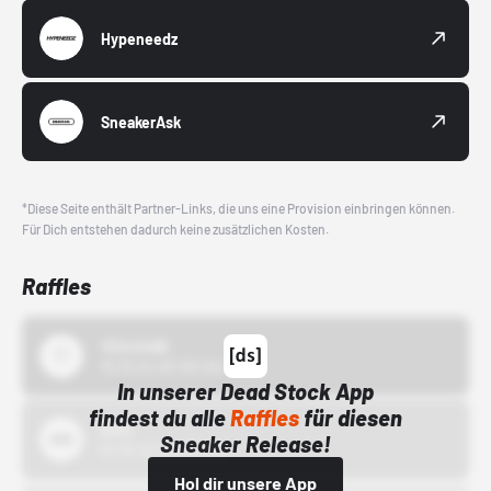
Hypeneedz
SneakerAsk
*Diese Seite enthält Partner-Links, die uns eine Provision einbringen können.
Für Dich entstehen dadurch keine zusätzlichen Kosten.
Raffles
43einhalb
15.10.24 00:00 Uhr
In unserer Dead Stock App
findest du alle
Raffles
für diesen
Bstn
Sneaker Release!
01.10.22 00:00 Uhr
Hol dir unsere App