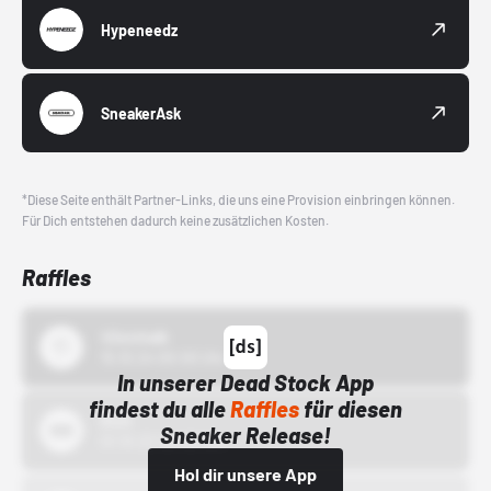
Hypeneedz
SneakerAsk
*Diese Seite enthält Partner-Links, die uns eine Provision einbringen können.
Für Dich entstehen dadurch keine zusätzlichen Kosten.
Raffles
43einhalb
15.10.24 00:00 Uhr
In unserer Dead Stock App
findest du alle
Raffles
für diesen
Bstn
Sneaker Release!
01.10.22 00:00 Uhr
Hol dir unsere App