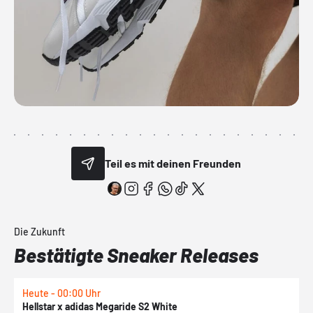
Teil es mit deinen Freunden
Die Zukunft
Bestätigte Sneaker Releases
Heute - 00:00 Uhr
H
Hellstar x adidas Megaride S2 White
N