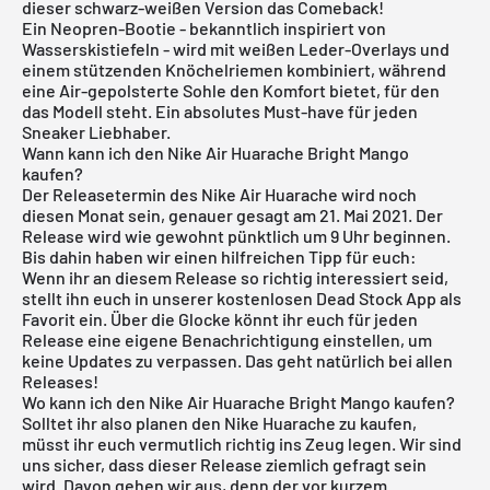
dieser schwarz-weißen Version das Comeback!
Ein Neopren-Bootie - bekanntlich inspiriert von
Wasserskistiefeln - wird mit weißen Leder-Overlays und
einem stützenden Knöchelriemen kombiniert, während
eine Air-gepolsterte Sohle den Komfort bietet, für den
das Modell steht. Ein absolutes Must-have für jeden
Sneaker Liebhaber.
Wann kann ich den Nike Air Huarache Bright Mango
kaufen?
Der Releasetermin des Nike Air Huarache wird noch
diesen Monat sein, genauer gesagt am 21. Mai 2021. Der
Release wird wie gewohnt pünktlich um 9 Uhr beginnen.
Bis dahin haben wir einen hilfreichen Tipp für euch:
Wenn ihr an diesem Release so richtig interessiert seid,
stellt ihn euch in unserer
kostenlosen Dead Stock App
als
Favorit ein. Über die Glocke könnt ihr euch für jeden
Release eine eigene Benachrichtigung einstellen, um
keine Updates zu verpassen. Das geht natürlich bei allen
Releases!
Wo kann ich den Nike Air Huarache Bright Mango kaufen?
Solltet ihr also planen den Nike Huarache zu kaufen,
müsst ihr euch vermutlich richtig ins Zeug legen. Wir sind
uns sicher, dass dieser Release ziemlich gefragt sein
wird. Davon gehen wir aus, denn der vor kurzem