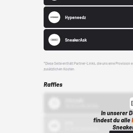
Hypeneedz
SneakerAsk
*Diese Seite enthält Partner-Links, die uns eine Provision
zusätzlichen Kosten.
Raffles
43einhalb
15.10.24 00:00 Uhr
In unserer 
findest du alle
Bstn
Sneaker
01.10.22 00:00 Uhr