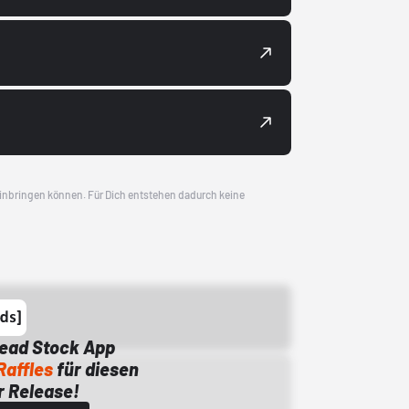
 einbringen können. Für Dich entstehen dadurch keine
Dead Stock App
Raffles
für diesen
 Release!