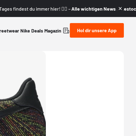
ages findest du immer hier! 👇🏼 –
Alle wichtigen News & Restock
Hol dir unsere App
reetwear
Nike
Deals
Magazin