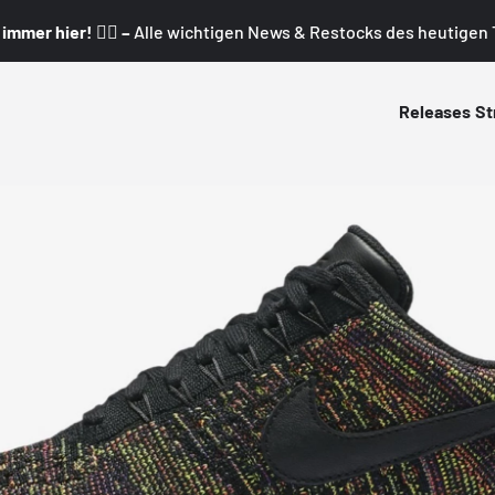
mmer hier! 👇🏼 –
Alle wichtigen News & Restocks des heutigen T
Releases
St