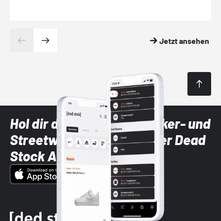
Jetzt ansehen
Hol dir die neuesten Sneaker- und
Streetwear-Brands mit der Dead
Stock App