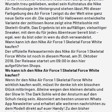
Wurzeln treu geblieben, wobei sein Kultstatus die Nike
Air-Technologie im Hintergrund stehen lässt.Mit dieser
Farbgebung des Air Force 1 zeigst du der Welt eine ganz
neue Seite von dir. Die speziell für Halloween entwickelte
Variante der zeitlosen Ikone zeigt eine Mittelsohle mit
Skelett-Grafik. Das Ergebnis ist ein auffälliger, vielseitiger
Sneaker, mit dem du für jedes Abenteuer bereit bist –
egal, wer du bist oder in wen du dich verwandelst.
Wann kann ich den Nike Air Force 1 Skeletal Force White
kaufen?
Der offizielle Releasetermin des Nike Air Force 1 Skeletal
Force White ist noch in diesem Monat, am 31. Oktober
2018. Der Release startet um 09:00 in den hier
aufgeführten Shops.
Wo kann ich den Nike Air Force 1 Skeletal Force White
kaufen?
Wenn ihr den Nike Air Force 1 Skeletal Force White
wirklich kaufen wollt, müsst ihr denke ich ein bisschen
Glück mitbringen. Alleine wegen den kleinen details und
der Glow In The Dark Sohle wird der Ansturm auf den
Schuh riesig sein.
Abonniert am besten unseren Whats
App Newsletter und erhaltet alle weiteren nachrichten zu
dem Modell direkt auf euer Handy!
Zu den bisher