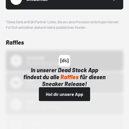
*Diese Seite enthält Partner-Links, die uns eine Provision einbringen können.
Für Dich entstehen dadurch keine zusätzlichen Kosten.
Raffles
43einhalb
15.10.24 00:00 Uhr
In unserer Dead Stock App
findest du alle
Raffles
für diesen
Bstn
Sneaker Release!
01.10.22 00:00 Uhr
Hol dir unsere App
Nike
01.10.22 00:00 Uhr
Adidas