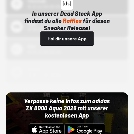
43einhalb
15.10.24 00:00 Uhr
In unserer Dead Stock App
findest du alle
Raffles
für diesen
Bstn
Sneaker Release!
01.10.22 00:00 Uhr
Hol dir unsere App
Nike
01.10.22 00:00 Uhr
Adidas
01.10.22 00:00 Uhr
Verpasse keine Infos zum adidas
ZX 8000 Aqua 2026 mit unserer
kostenlosen App