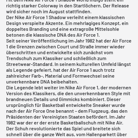
richtig starker Colorway in den Startlöchern. Der Release
wird sicher noch im August stattfinden.
Der Nike Air Force 1 Shadow verleiht einem klassischen
Design verspielte Akzente. Ein mehrlagiges Konzept, ein
doppeltes Branding und eine extragroße Mittelsohle
betonen die klassische DNA des Air Force 1.
Seit seiner Veröffentlichung im Jahr 1982 hat der Air Force
1 die Grenzen zwischen Court und Straße immer wieder
überschritten und entwickelte sich zunächst vom
Trendschuh zum Klassiker und schließlich zum
Streetwear-Standard. In seinem kulturellen Umfeld längst
als Legende gefeiert, hat der Air Force 1 auch trotz
zahlreicher Farb-, Material und Formwechsel seine
unverkennbare DNA beibehalten.
Die Legende lebt weiter im
Nike Air Force 1
, der modernen
Version des Klassikers, die den unverkennbaren Style mit
brandneuen Details und Gimmicks kombiniert. Dieser
ursprünglich für Basketball entwickelte Sneaker wurde
nach der Air Force One benannt – dem Flugzeug, das den
Präsidenten der Vereinigten Staaten befördert. Im Jahr
1982 war der er der erste Basketballschuh mit Nike Air.
Der Schuh revolutionierte das Spiel und breitete sich
schnell über die ganze Welt aus, vom Hallenparkett über