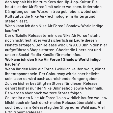
den Asphalt bis hin zum Kern der Hip-Hop-Kultur. Bis
heute ist der Air Force 1 mit seiner weichen, federnden
Dämpfung seinen Wurzeln treu geblieben, wobei sein
Kultstatus die Nike Air-Technologie im Hintergrund
stehen lässt.
Wann kann ich den Nike Air Force 1 Shadow World Indigo
kaufen?
Der offizielle Releasetermin des Nike Air Force 1 steht
noch nicht fest, aber wird sicherlich im Laufe diesen
Monats erfolgen. Der Release wird um 9:00 Uhr in den hier
aufgeführten Shops starten. Checkt die Übersicht und
unsere Social-Media-Kanäle für mehr Infos.
Wo kann ich den Nike Air Force 1 Shadow World Indigo
kaufen?
Wenn ihr den Nike Air Force 1 wirklich kaufen wollt, könnt
ihr entspannt sein. Der Colourway wird sicher beliebt
sein, aber es wird auch ausreichende Mengen geben.
Zu den bisher bestätigten Stores für diesen Release
gehört bisher nur der Nike Onlineshop sowie 43einhalb.
Es werden aber noch weitere Stores folgen.
Solltet ihr den Nike Air Force 1 also wirklich kaufen wollen,
klickt euch einfach durch meine
Releaseübersicht
und
sucht euch am Releasetag den Shop eurer Wahl aus. Viel
Erfolg beim Release!