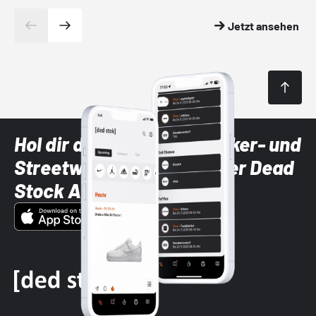
Jetzt ansehen
Hol dir die neuesten Sneaker- und
Streetwear-Brands mit der Dead
Stock App