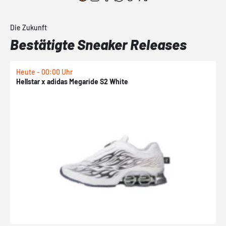
Die Zukunft
Bestätigte Sneaker Releases
Heute - 00:00 Uhr
H
Hellstar x adidas Megaride S2 White
N