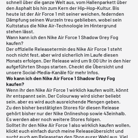
schnell über die ganze Welt aus, vom Hallenparkett über
den Asphalt bis hin zum Kern der Hip-Hop-Kultur. Bis
heute ist der Air Force 1 mit seiner weichen, federnden
Dämpfung seinen Wurzeln treu geblieben, wobei sein
Kultstatus die Nike Air-Technologie im Hintergrund
stehen lässt.
Wann kann ich den Nike Air Force 1 Shadow Grey Fog
kaufen?
Der offizielle Releasetermin des Nike Air Force 1 steht
noch nicht fest, aber wird sicherlich im Laufe diesen
Monats erfolgen. Der Release wird um 9:00 Uhr in den hier
aufgeführten Shops starten. Checkt die Übersicht und
unsere Social-Media-Kanäle für mehr Infos.
Wo kann ich den Nike Air Force 1 Shadow Grey Fog
kaufen?
Wenn ihr den Nike Air Force 1 wirklich kaufen wollt, könnt
ihr entspannt sein. Der Colourway wird sicher beliebt
sein, aber es wird auch ausreichende Mengen geben.
Zu den bisher bestätigten Stores für diesen Release
gehört bisher nur der Nike Onlineshop sowie 43einhalb.
Es werden aber noch weitere Stores folgen.
Solltet ihr den Nike Air Force 1 also wirklich kaufen wollen,
klickt euch einfach durch meine
Releaseübersicht
und
sucht euch am Releasetag den Shop eurer Wahl aus. Viel