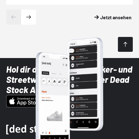
Jetzt ansehen
Hol dir die neuesten Sneaker- und
Streetwear-Brands mit der Dead
Stock App