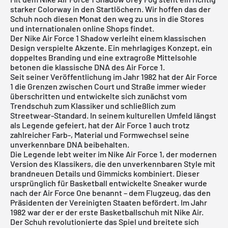
starker Colorway in den Startlöchern. Wir hoffen das der
Schuh noch diesen Monat den weg zu uns in die Stores
und internationalen online Shops findet.
Der Nike Air Force 1 Shadow verleiht einem klassischen
Design verspielte Akzente. Ein mehrlagiges Konzept, ein
doppeltes Branding und eine extragroße Mittelsohle
betonen die klassische DNA des Air Force 1.
Seit seiner Veröffentlichung im Jahr 1982 hat der Air Force
1 die Grenzen zwischen Court und Straße immer wieder
überschritten und entwickelte sich zunächst vom
Trendschuh zum Klassiker und schließlich zum
Streetwear-Standard. In seinem kulturellen Umfeld längst
als Legende gefeiert, hat der Air Force 1 auch trotz
zahlreicher Farb-, Material und Formwechsel seine
unverkennbare DNA beibehalten.
Die Legende lebt weiter im
Nike Air Force 1
, der modernen
Version des Klassikers, die den unverkennbaren Style mit
brandneuen Details und Gimmicks kombiniert. Dieser
ursprünglich für Basketball entwickelte Sneaker wurde
nach der Air Force One benannt – dem Flugzeug, das den
Präsidenten der Vereinigten Staaten befördert. Im Jahr
1982 war der er der erste Basketballschuh mit Nike Air.
Der Schuh revolutionierte das Spiel und breitete sich