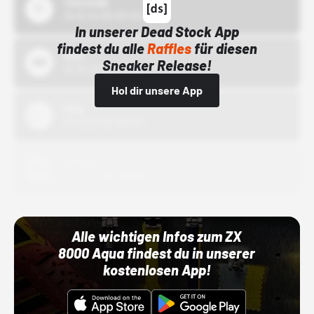
43einhalb
15.10.24 00:00 Uhr
In unserer Dead Stock App
findest du alle
Raffles
für diesen
Bstn
Sneaker Release!
01.10.22 00:00 Uhr
Hol dir unsere App
Nike
01.10.22 00:00 Uhr
Adidas
01.10.22 00:00 Uhr
Alle wichtigen Infos zum ZX
8000 Aqua findest du in unserer
kostenlosen App!