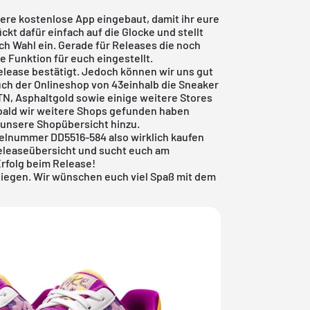
sere
kostenlose App
eingebaut, damit ihr eure
ckt dafür einfach auf die Glocke und stellt
h Wahl ein. Gerade für Releases die noch
ese Funktion für euch eingestellt.
Release bestätigt. Jedoch können wir uns gut
uch der
Onlineshop von 43einhalb
die Sneaker
STN, Asphaltgold sowie einige weitere Stores
ald wir weitere Shops gefunden haben
n unsere Shopübersicht hinzu.
tikelnummer DD5516-584 also wirklich kaufen
eleaseübersicht
und sucht euch am
Erfolg beim Release!
o liegen. Wir wünschen euch viel Spaß mit dem