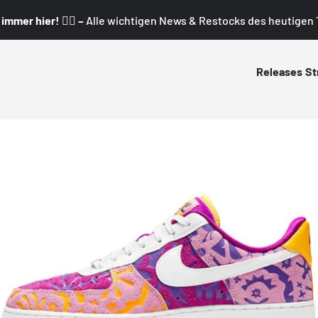
mmer hier! 👇🏼 –
Alle wichtigen News & Restocks des heutigen T
Releases
St