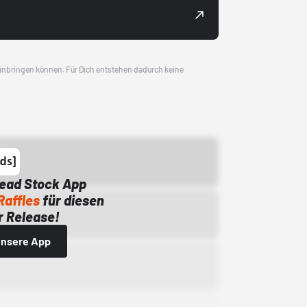
 einbringen können. Für Dich entstehen dadurch keine
Dead Stock App
Raffles
für diesen
 Release!
 unsere App