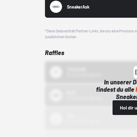
SneakerAsk
*Diese Seite enthält Partner-Links, die uns eine Provision
zusätzlichen Kosten.
Raffles
43einhalb
15.10.24 00:00 Uhr
In unserer 
findest du alle
Bstn
Sneaker
01.10.22 00:00 Uhr
Hol dir
Nike
01.10.22 00:00 Uhr