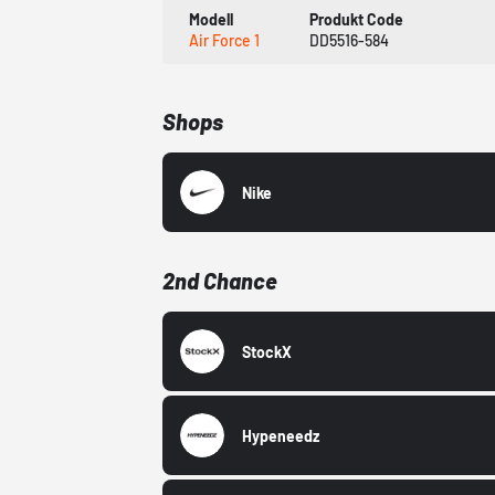
Modell
Produkt Code
Air Force 1
DD5516-584
Shops
Nike
2nd Chance
StockX
Hypeneedz