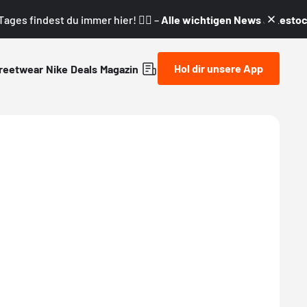
ages findest du immer hier! 👇🏼 –
Alle wichtigen News & Restock
Hol dir unsere App
reetwear
Nike
Deals
Magazin