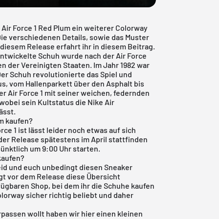
Air Force 1 Red Plum ein weiterer Colorway
Die verschiedenen Details, sowie das Muster
 diesem Release erfahrt ihr in diesem Beitrag.
 entwickelte Schuh wurde nach der
Air Force
 der Vereinigten Staaten. Im Jahr 1982 war
Der Schuh revolutionierte das Spiel und
aus, vom Hallenparkett über den Asphalt bis
der Air Force 1 mit seiner weichen, federnden
obei sein Kultstatus die Nike Air
ässt.
um kaufen?
rce 1 ist lässt leider noch etwas auf sich
der Release spätestens im April stattfinden
ünktlich um 9:00 Uhr starten.
 kaufen?
seid und euch unbedingt diesen Sneaker
ngt vor dem Release diese Übersicht
fügbaren Shop, bei dem ihr die Schuhe kaufen
lorway sicher richtig beliebt und daher
rpassen wollt haben wir hier einen kleinen