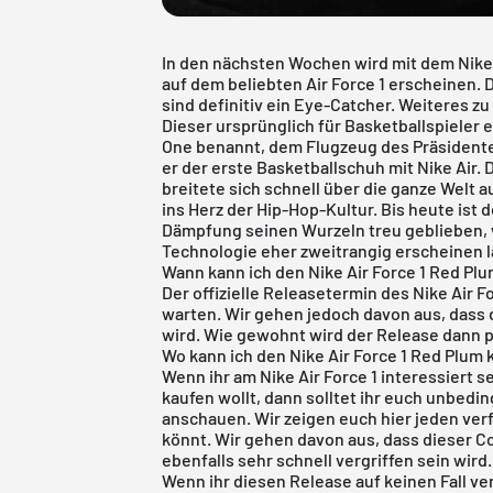
In den nächsten Wochen wird mit dem Nike 
auf dem beliebten Air Force 1 erscheinen. 
sind definitiv ein Eye-Catcher. Weiteres zu
Dieser ursprünglich für Basketballspieler
One
benannt, dem Flugzeug des Präsidenten
er der erste Basketballschuh mit Nike Air. 
breitete sich schnell über die ganze Welt 
ins Herz der Hip-Hop-Kultur. Bis heute ist 
Dämpfung seinen Wurzeln treu geblieben, w
Technologie eher zweitrangig erscheinen l
Wann kann ich den Nike Air Force 1 Red Pl
Der offizielle Releasetermin des Nike Air Fo
warten. Wir gehen jedoch davon aus, dass 
wird. Wie gewohnt wird der Release dann p
Wo kann ich den Nike Air Force 1 Red Plum
Wenn ihr am Nike Air Force 1 interessiert 
kaufen wollt, dann solltet ihr euch unbedi
anschauen. Wir zeigen euch hier jeden ver
könnt. Wir gehen davon aus, dass dieser Co
ebenfalls sehr schnell vergriffen sein wird.
Wenn ihr diesen Release auf keinen Fall ve