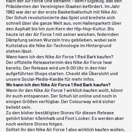
nach der Air Force One benannt – dem Flugzeug, das den
Präsidenten der Vereinigten Staaten befördert. Im Jahr
1982 war der er der erste Basketballschuh mit Nike Air.
Der Schuh revolutionierte das Spiel und breitete sich
schnell über die ganze Welt aus, vom Hallenparkett über
den Asphalt bis hin zum Kern der Hip-Hop-Kultur. Bis
heute ist der Air Force 1 mit seiner weichen, federnden
Dämpfung seinen Wurzeln treu geblieben, wobei sein
Kultstatus die Nike Air-Technologie im Hintergrund
stehen lässt.
Wann kann ich den Nike Air Force 1 Red Bark kaufen?
Der offizielle Releasetermin des Nike Air Force 1war
bereits. Der Release wird um 9:00 Uhr in den hier
aufgeführten Shops starten. Checkt die Übersicht und
unsere Social-Media-Kanäle für mehr Infos.
Wo kann ich den Nike Air Force 1 Red Bark kaufen?
Wenn ihr den Nike Air Force 1 wirklich kaufen wollt, könnt
ihr euch entspannen. Der Schuh ist online und noch in
einigen Größen verfügbar. Der Colourway wird sicher
beliebt sein.
Zu den bisher bestätigten Stores für diesen Release
gehört bisher
43einhalb
und Foot Locker. Es werden aber
noch weitere Stores folgen.
Solltet ihr den Nike Air Force 1 also wirklich kaufen wollen,