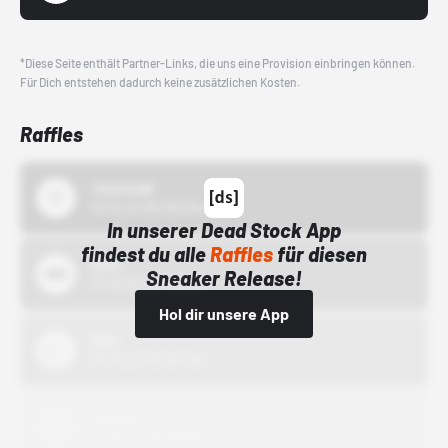
*Diese Seite enthält Partner-Links, die uns eine Provision einbringen können.
Für Dich entstehen dadurch keine zusätzlichen Kosten.
Raffles
43einhalb
15.10.24 00:00 Uhr
In unserer Dead Stock App
findest du alle
Raffles
für diesen
Bstn
Sneaker Release!
01.10.22 00:00 Uhr
Hol dir unsere App
Nike
01.10.22 00:00 Uhr
Adidas
01.10.22 00:00 Uhr