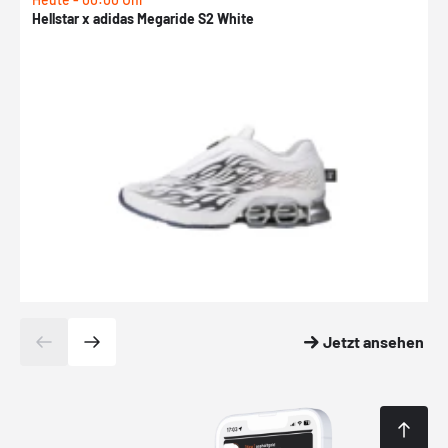
Hellstar x adidas Megaride S2 White
N
Jetzt ansehen