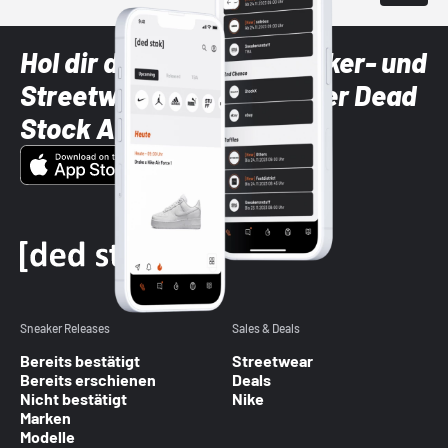
Hol dir die neuesten Sneaker- und
Streetwear-Brands mit der Dead
Stock App
Sneaker Releases
Sales & Deals
Bereits bestätigt
Streetwear
Bereits erschienen
Deals
Nicht bestätigt
Nike
Marken
Modelle