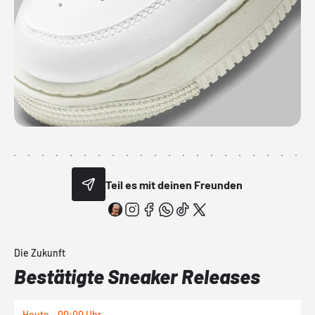
Teil es mit deinen Freunden
Die Zukunft
Bestätigte Sneaker Releases
Heute - 00:00 Uhr
H