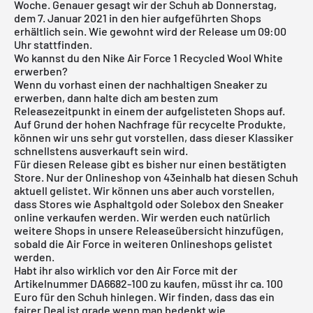
Woche. Genauer gesagt wir der Schuh ab Donnerstag,
dem 7. Januar 2021 in den hier aufgeführten Shops
erhältlich sein. Wie gewohnt wird der Release um 09:00
Uhr stattfinden.
Wo kannst du den Nike Air Force 1 Recycled Wool White
erwerben?
Wenn du vorhast einen der nachhaltigen Sneaker zu
erwerben, dann halte dich am besten zum
Releasezeitpunkt in einem der aufgelisteten Shops auf.
Auf Grund der hohen Nachfrage für recycelte Produkte,
können wir uns sehr gut vorstellen, dass dieser Klassiker
schnellstens ausverkauft sein wird.
Für diesen Release gibt es bisher nur einen bestätigten
Store. Nur der Onlineshop von
43einhalb
hat diesen Schuh
aktuell gelistet. Wir können uns aber auch vorstellen,
dass Stores wie
Asphaltgold
oder Solebox den Sneaker
online verkaufen werden. Wir werden euch natürlich
weitere Shops in unsere
Releaseübersicht
hinzufügen,
sobald die Air Force in weiteren Onlineshops gelistet
werden.
Habt ihr also wirklich vor den Air Force mit der
Artikelnummer DA6682-100 zu kaufen, müsst ihr ca. 100
Euro für den Schuh hinlegen. Wir finden, dass das ein
fairer Deal ist grade wenn man bedenkt wie