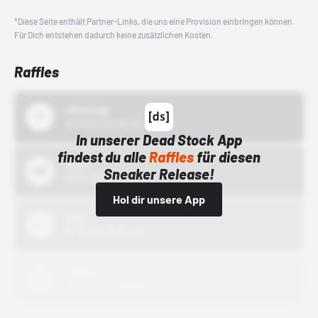
*Diese Seite enthält Partner-Links, die uns eine Provision einbringen können.
Für Dich entstehen dadurch keine zusätzlichen Kosten.
Raffles
43einhalb
15.10.24 00:00 Uhr
In unserer Dead Stock App
findest du alle
Raffles
für diesen
Bstn
Sneaker Release!
01.10.22 00:00 Uhr
Hol dir unsere App
Nike
01.10.22 00:00 Uhr
Adidas
01.10.22 00:00 Uhr