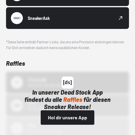
SneakerAsk
*Diese Seite enthält Partner-Links, die uns eine Provision einbringen können.
Für Dich entstehen dadurch keine zusätzlichen Kosten.
Raffles
43einhalb
15.10.24 00:00 Uhr
In unserer Dead Stock App
findest du alle
Raffles
für diesen
Bstn
Sneaker Release!
01.10.22 00:00 Uhr
Hol dir unsere App
Nike
01.10.22 00:00 Uhr