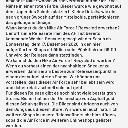
bekannte
Nike Swoosh
wurde verstärkt durch Zick-Zack
Nähte in einer roten Farbe. Dieser wurde wie gewohnt auf
dem Upper des Schuhs platziert. Kleine Details, wie ein
neon grüner Swoosh auf der Mittelsohle, perfektionieren
das gelungene Design.
Wann kannst du den Nike Air Force 1 Recycled erwerben?
Der offizielle Releasetermin des AF 1 ist bereits
kommende Woche. Genauer gesagt wir der Schuh ab
Donnerstag, dem 17. Dezember 2020 in den hier
aufgeführten Shops erhältlich sein. Pünktlich um 09:00
Uhr wird der Release dann stattfinden.
Wo kannst du den Nike Air Force 1 Recycled erwerben?
Wenn du vorhast einen der nachhaltigen Sneaker zu
erwerben, dann sei am besten zum Releasezeitpunkt in
einem der aufgelisteten Shops. Wir können uns
vorstellen, dass dieser Air Force sehr beliebt sein wird
und daher relativ schnell sold out geht.
Für diesen Release gibt es noch nicht viele bestätigten
Stores. Bisher hat nur der Onlineshop von
Asphaltgold
diesen Schuh gelistet. Die Bilder sind übrigens auch von
den Jungs aus diesem Store. Wir werden euch natürlich
weitere Shops in unsere
Releaseübersicht
hinzufügen,
sobald die Air Force in weiteren Onlineshops gelistet
werden.