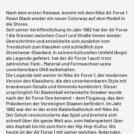
Nach dem ersten Release, kommt mit dem Nike Air Force 1
React Black wieder ein neuer Colorway auf dem Modell in
die Stores.
Seit seiner Veröffentlichung im Jahr 1982 hat der Air Force
1 die Grenzen zwischen Court und Straße immer wieder
überschritten und entwickelte sich zunächst vom
Trendschuh zum Klassiker und schließlich zum
Streetwear-Standard. In seinem kulturellen Umfeld längst
als Legende gefeiert, hat der Air Force 1 auch trotz
zahlreicher Farb-, Material und Formwechsel seine
unverkennbare DNA beibehalten.
Die Legende lebt weiter im
Nike Air Force 1
, der modernen
Version des Klassikers, die den unverkennbaren Style mit
brandneuen Details und Gimmicks kombiniert. Dieser
ursprünglich für Basketball entwickelte Sneaker wurde
nach der Air Force One benannt – dem Flugzeug, das den
Präsidenten der Vereinigten Staaten befördert. Im Jahr
1982 war der er der erste Basketballschuh mit Nike Air.
Der Schuh revolutionierte das Spiel und breitete sich
schnell über die ganze Welt aus, vom Hallenparkett über
den Asphalt bis hin zum Kern der Hip-Hop-Kultur. Bis
heute ist der Air Force 1 mit seiner weichen, federnden