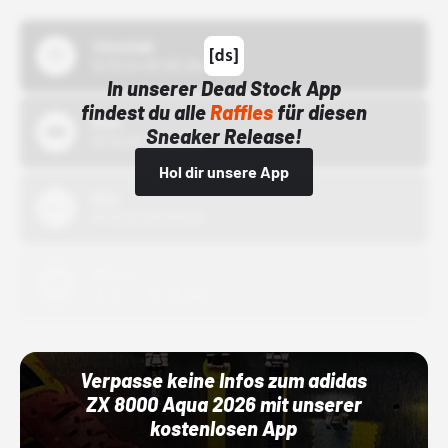
43einhalb
15.10.24 00:00 Uhr
In unserer Dead Stock App
findest du alle
Raffles
für diesen
Bstn
Sneaker Release!
01.10.22 00:00 Uhr
Hol dir unsere App
Nike
01.10.22 00:00 Uhr
Adidas
01.10.22 00:00 Uhr
Verpasse keine Infos zum adidas
ZX 8000 Aqua 2026 mit unserer
kostenlosen App