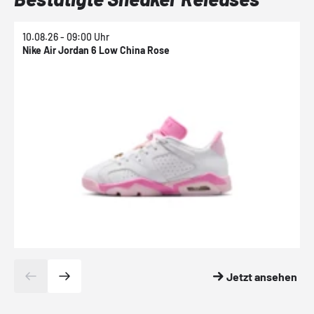
10.08.26 - 09:00 Uhr
1
Nike Air Jordan 6 Low China Rose
N
Jetzt ansehen