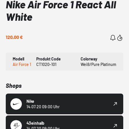
Nike Air Force 1 React All
White
120,00 €
Modell
Produkt Code
Colorway
Air Force 1
CT1020-101
Weiß/Pure Platinum
Shops
Nike
14.07.20 09:00 Uhr
43einhalb
14.07.20 09:00 Uhr