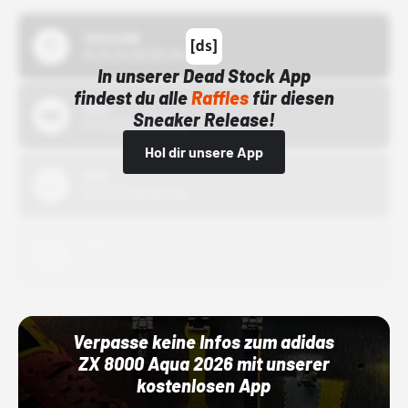
43einhalb
15.10.24 00:00 Uhr
In unserer Dead Stock App
findest du alle
Raffles
für diesen
Bstn
Sneaker Release!
01.10.22 00:00 Uhr
Hol dir unsere App
Nike
01.10.22 00:00 Uhr
Adidas
01.10.22 00:00 Uhr
Verpasse keine Infos zum adidas
ZX 8000 Aqua 2026 mit unserer
kostenlosen App