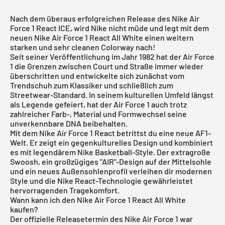
Nach dem überaus erfolgreichen Release des Nike Air
Force 1 React ICE, wird Nike nicht müde und legt mit dem
neuen Nike Air Force 1 React All White einen weitern
starken und sehr cleanen Colorway nach!
Seit seiner Veröffentlichung im Jahr 1982 hat der Air Force
1 die Grenzen zwischen Court und Straße immer wieder
überschritten und entwickelte sich zunächst vom
Trendschuh zum Klassiker und schließlich zum
Streetwear-Standard. In seinem kulturellen Umfeld längst
als Legende gefeiert, hat der Air Force 1 auch trotz
zahlreicher Farb-, Material und Formwechsel seine
unverkennbare DNA beibehalten.
Mit dem Nike Air Force 1 React betrittst du eine neue AF1-
Welt. Er zeigt ein gegenkulturelles Design und kombiniert
es mit legendärem Nike Basketball-Style. Der extragroße
Swoosh, ein großzügiges "AIR"-Design auf der Mittelsohle
und ein neues Außensohlenprofil verleihen dir modernen
Style und die Nike React-Technologie gewährleistet
hervorragenden Tragekomfort.
Wann kann ich den Nike Air Force 1 React All White
kaufen?
Der offizielle Releasetermin des Nike Air Force 1 war