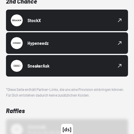
2nd Chance
StockX
Hypeneedz
SneakerAsk
*Diese Seite enthält Partner-Links, die uns eine Provision einbringen können.
Für Dich entstehen dadurch keine zusätzlichen Kosten.
Raffles
43einhalb
15.10.24 00:00 Uhr