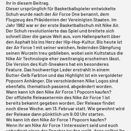
ihr in diesem Beitrag.
Dieser ursprünglich für Basketballspieler entwickelte
Schuh wurde nach der
Air Force One
benannt, dem
Flugzeug des Präsidenten der Vereinigten Staaten. Im
Jahr 1982 war er der erste Basketballschuh mit Nike Air.
Der Schuh revolutionierte das Spiel und breitete sich
schnell über die ganze Welt aus, vom Hallenparkett über
den Asphalt bis ins Herz der Hip-Hop-Kultur. Bis heute ist
der Air Force 1 mit seiner weichen, federnden Dämpfung
seinen Wurzeln treu geblieben, wobei sein Kultstatus die
Nike Air Technologie eher zweitrangig erscheinen lässt.
Die Version des Kult-Sneakers hat ein besonderes
Feature. Das hochwertige Leder erstrahlt in einem
Butter-Gelb Farbton und das Highlight ist ein vergoldeter
Popcorn Anhänger. Die verschiedenen Nike Logos sind
ebenfalls, thematisch passend, abgeändert worden.
Wann kann ich den Nike Air Force 1 Popcorn kaufen?
Der offizielle Releasetermin des Nike Air Force 1 ist
bereits bekannt gegeben worden. Der Release findet
noch diese Woche, am 13. Februar statt. Wie gewohnt wird
der Release dann pünktlich um 9:00 Uhr starten.
Wo kann ich den Nike Air Force 1 Popcorn kaufen?
Wenn ihr am Nike Air Force 1 interessiert seid und euch
unbedingt einen der Sneaker kaufen wollt, dann solltet ihr