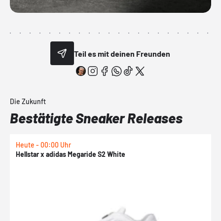
Teil es mit deinen Freunden
Die Zukunft
Bestätigte Sneaker Releases
Heute - 00:00 Uhr
H
Hellstar x adidas Megaride S2 White
N