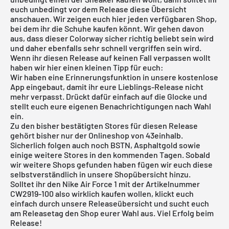
euch unbedingt vor dem Release diese Übersicht
anschauen. Wir zeigen euch hier jeden verfügbaren Shop,
bei dem ihr die Schuhe kaufen könnt. Wir gehen davon
aus, dass dieser Colorway sicher richtig beliebt sein wird
und daher ebenfalls sehr schnell vergriffen sein wird.
Wenn ihr diesen Release auf keinen Fall verpassen wollt
haben wir hier einen kleinen Tipp für euch:
Wir haben eine Erinnerungsfunktion in unsere kostenlose
App eingebaut, damit ihr eure Lieblings-Release nicht
mehr verpasst. Drückt dafür einfach auf die Glocke und
stellt euch eure eigenen Benachrichtigungen nach Wahl
ein.
Zu den bisher bestätigten Stores für diesen Release
gehört bisher nur der
Onlineshop von 43einhalb
.
Sicherlich folgen auch noch BSTN, Asphaltgold sowie
einige weitere Stores in den kommenden Tagen. Sobald
wir weitere Shops gefunden haben fügen wir euch diese
selbstverständlich in unsere Shopübersicht hinzu.
Solltet ihr den Nike Air Force 1 mit der Artikelnummer
CW2919-100 also wirklich kaufen wollen, klickt euch
einfach durch unsere
Releaseübersicht
und sucht euch
am Releasetag den Shop eurer Wahl aus. Viel Erfolg beim
Release!