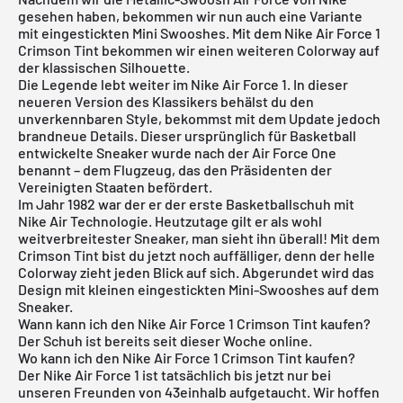
gesehen haben, bekommen wir nun auch eine Variante
mit eingestickten Mini Swooshes. Mit dem Nike Air Force 1
Crimson Tint bekommen wir einen weiteren Colorway auf
der klassischen Silhouette.
Die Legende lebt weiter im
Nike Air Force 1
. In dieser
neueren Version des Klassikers behälst du den
unverkennbaren Style, bekommst mit dem Update jedoch
brandneue Details. Dieser ursprünglich für Basketball
entwickelte Sneaker wurde nach der Air Force One
benannt – dem Flugzeug, das den Präsidenten der
Vereinigten Staaten befördert.
Im Jahr 1982 war der er der erste Basketballschuh mit
Nike Air Technologie. Heutzutage gilt er als wohl
weitverbreitester Sneaker, man sieht ihn überall! Mit dem
Crimson Tint bist du jetzt noch auffälliger, denn der helle
Colorway zieht jeden Blick auf sich. Abgerundet wird das
Design mit kleinen eingestickten Mini-Swooshes auf dem
Sneaker.
Wann kann ich den Nike Air Force 1 Crimson Tint kaufen?
Der Schuh ist bereits seit dieser Woche online.
Wo kann ich den Nike Air Force 1 Crimson Tint kaufen?
Der
Nike Air Force 1
ist tatsächlich bis jetzt nur bei
unseren Freunden von 43einhalb aufgetaucht. Wir hoffen