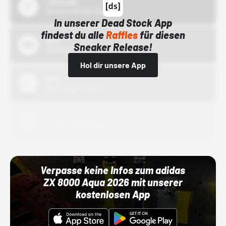
43einhalb
15.10.24 00:00 Uhr
In unserer Dead Stock App
findest du alle
Raffles
für diesen
Bstn
Sneaker Release!
01.10.22 00:00 Uhr
Hol dir unsere App
Nike
01.10.22 00:00 Uhr
Adidas
01.10.22 00:00 Uhr
Verpasse keine Infos zum adidas
ZX 8000 Aqua 2026 mit unserer
kostenlosen App