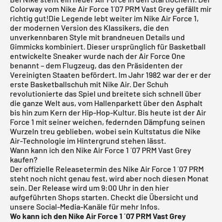
Colorway vom Nike Air Force 1´07 PRM Vast Grey gefällt mir
richtig gut!Die Legende lebt weiter im
Nike Air Force 1
,
der modernen Version des Klassikers, die den
unverkennbaren Style mit brandneuen Details und
Gimmicks kombiniert. Dieser ursprünglich für Basketball
entwickelte Sneaker wurde nach der Air Force One
benannt – dem Flugzeug, das den Präsidenten der
Vereinigten Staaten befördert. Im Jahr 1982 war der er der
erste Basketballschuh mit Nike Air. Der Schuh
revolutionierte das Spiel und breitete sich schnell über
die ganze Welt aus, vom Hallenparkett über den Asphalt
bis hin zum Kern der Hip-Hop-Kultur. Bis heute ist der Air
Force 1 mit seiner weichen, federnden Dämpfung seinen
Wurzeln treu geblieben, wobei sein Kultstatus die Nike
Air-Technologie im Hintergrund stehen lässt.
Wann kann ich den Nike Air Force 1 ´07 PRM Vast Grey
kaufen?
Der offizielle Releasetermin des Nike Air Force 1 ´07 PRM
steht noch nicht genau fest, wird aber noch diesen Monat
sein. Der Release wird um 9:00 Uhr in den hier
aufgeführten Shops starten. Checkt die Übersicht und
unsere Social-Media-Kanäle für mehr Infos.
Wo kann ich den Nike Air Force 1 ´07 PRM Vast Grey