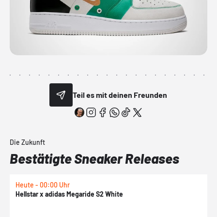
Teil es mit deinen Freunden
Die Zukunft
Bestätigte Sneaker Releases
Heute - 00:00 Uhr
H
Hellstar x adidas Megaride S2 White
N