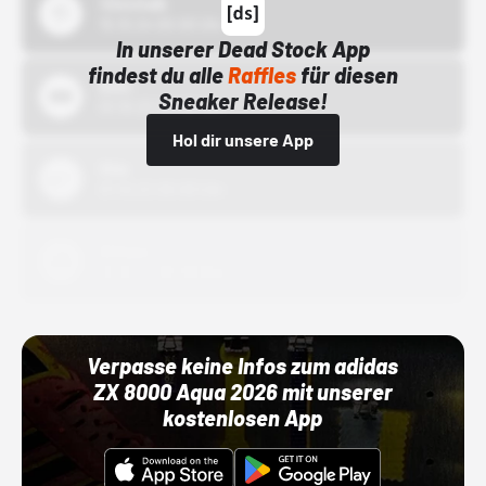
43einhalb
15.10.24 00:00 Uhr
In unserer Dead Stock App
findest du alle
Raffles
für diesen
Bstn
Sneaker Release!
01.10.22 00:00 Uhr
Hol dir unsere App
Nike
01.10.22 00:00 Uhr
Adidas
01.10.22 00:00 Uhr
Verpasse keine Infos zum adidas
ZX 8000 Aqua 2026 mit unserer
kostenlosen App