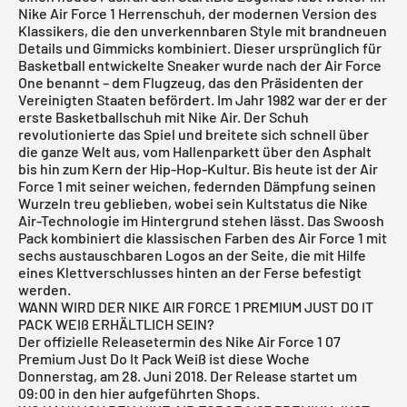
Nike Air Force 1
Herrenschuh, der modernen Version des
Klassikers, die den unverkennbaren Style mit brandneuen
Details und Gimmicks kombiniert. Dieser ursprünglich für
Basketball entwickelte Sneaker wurde nach der Air Force
One benannt – dem Flugzeug, das den Präsidenten der
Vereinigten Staaten befördert. Im Jahr 1982 war der er der
erste Basketballschuh mit Nike Air. Der Schuh
revolutionierte das Spiel und breitete sich schnell über
die ganze Welt aus, vom Hallenparkett über den Asphalt
bis hin zum Kern der Hip-Hop-Kultur. Bis heute ist der Air
Force 1 mit seiner weichen, federnden Dämpfung seinen
Wurzeln treu geblieben, wobei sein Kultstatus die Nike
Air-Technologie im Hintergrund stehen lässt. Das Swoosh
Pack kombiniert die klassischen Farben des Air Force 1 mit
sechs austauschbaren Logos an der Seite, die mit Hilfe
eines Klettverschlusses hinten an der Ferse befestigt
werden.
WANN WIRD DER NIKE AIR FORCE 1 PREMIUM JUST DO IT
PACK WEIß ERHÄLTLICH SEIN?
Der offizielle Releasetermin des Nike Air Force 1 07
Premium Just Do It Pack Weiß ist diese Woche
Donnerstag, am 28. Juni 2018. Der Release startet um
09:00 in den hier aufgeführten Shops.