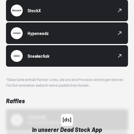
StockX
Hypeneedz
SneakerAsk
*Diese Seite enthält Partner-Links, die uns eine Provision einbringen können.
Für Dich entstehen dadurch keine zusätzlichen Kosten.
Raffles
43einhalb
15.10.24 00:00 Uhr
In unserer Dead Stock App