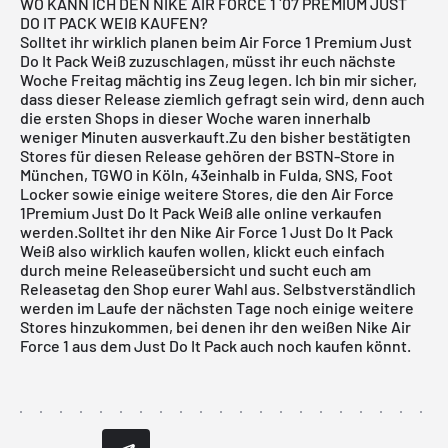
WO KANN ICH DEN NIKE AIR FORCE 1 ´07 PREMIUM JUST
DO IT PACK WEIß KAUFEN?
Solltet ihr wirklich planen beim Air Force 1 Premium Just
Do It Pack Weiß zuzuschlagen, müsst ihr euch nächste
Woche Freitag mächtig ins Zeug legen. Ich bin mir sicher,
dass dieser Release ziemlich gefragt sein wird, denn auch
die ersten Shops in dieser Woche waren innerhalb
weniger Minuten ausverkauft.Zu den bisher bestätigten
Stores für diesen Release gehören der
BSTN-Store in
München
,
TGWO in Köln
,
43einhalb in Fulda
,
SNS
, Foot
Locker sowie einige weitere Stores, die den Air Force
1Premium Just Do It Pack Weiß alle online verkaufen
werden.Solltet ihr den Nike Air Force 1 Just Do It Pack
Weiß also wirklich kaufen wollen, klickt euch einfach
durch meine
Releaseübersicht
und sucht euch am
Releasetag den Shop eurer Wahl aus. Selbstverständlich
werden im Laufe der nächsten Tage noch einige weitere
Stores hinzukommen, bei denen ihr den weißen Nike Air
Force 1 aus dem Just Do It Pack auch noch kaufen könnt.