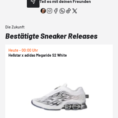
Teil es mit deinen Freunden
Die Zukunft
Bestätigte Sneaker Releases
Heute - 00:00 Uhr
H
Hellstar x adidas Megaride S2 White
N