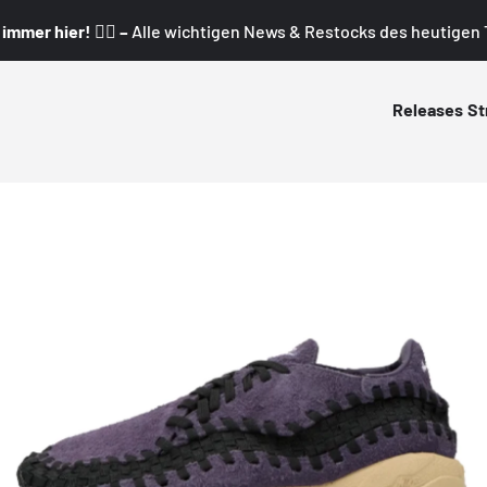
mmer hier! 👇🏼 –
Alle wichtigen News & Restocks des heutigen T
Releases
St