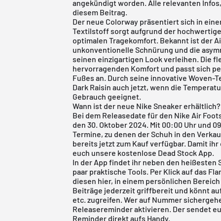
angekündigt worden. Alle relevanten Infos,
diesem Beitrag.
Der neue Colorway präsentiert sich in eine
Textilstoff sorgt aufgrund der hochwertige
optimalen Tragekomfort. Bekannt ist der
A
unkonventionelle Schnürung und die asymm
seinen einzigartigen Look verleihen. Die fl
hervorragenden Komfort und passt sich pe
Fußes an. Durch seine innovative Woven-T
Dark Raisin auch jetzt, wenn die Temperatu
Gebrauch geeignet.
Wann ist der neue Nike Sneaker erhältlich?
Bei dem Releasedate für den Nike Air Foot
den 30. Oktober 2024. Mit 00:00 Uhr und 09
Termine, zu denen der Schuh in den Verkauf
bereits jetzt zum Kauf verfügbar. Damit ihr
euch unsere kostenlose
Dead Stock App
.
In der App findet ihr neben den heißesten 
paar praktische Tools. Per Klick auf das 
diesen hier, in einem persönlichen Bereich
Beiträge jederzeit griffbereit und könnt au
etc. zugreifen. Wer auf Nummer sichergehen
Releasereminder aktivieren. Der sendet eu
Reminder direkt aufs Handy.