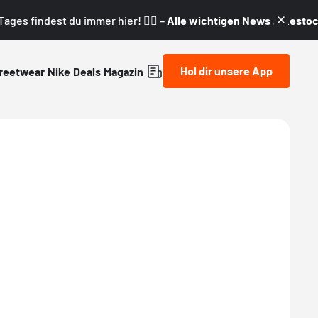
ages findest du immer hier! 👇🏼 –
Alle wichtigen News & Restock
Hol dir unsere App
reetwear
Nike
Deals
Magazin