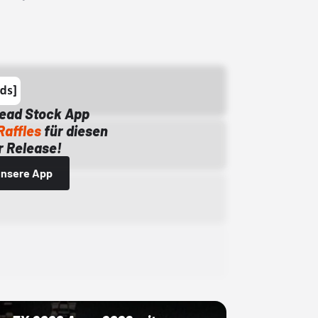
Dead Stock App
Raffles
für diesen
 Release!
 unsere App