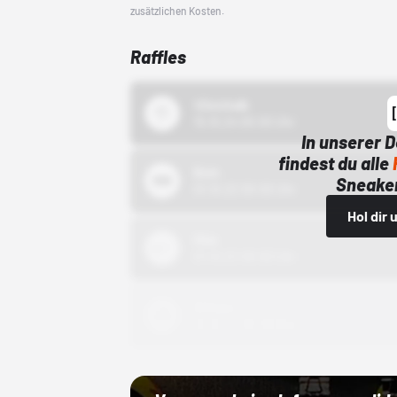
zusätzlichen Kosten.
Raffles
43einhalb
15.10.24 00:00 Uhr
In unserer 
findest du alle
Bstn
Sneaker
01.10.22 00:00 Uhr
Hol dir
Nike
01.10.22 00:00 Uhr
Adidas
01.10.22 00:00 Uhr