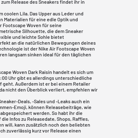
 zum Release des Sneakers findet ihr in
m coolen Lila. Das Upper aus Leder und
n Materialien für eine edle Optik und
ir Footscape Woven
für seine
etrische Silhouette, die dem Sneaker
exible und leichte Sohle bietet
rfekt an die natürlichen Bewegungen deines
echnologie ist der
Nike
Air Footscape Woven
ren langsam sinken ideal für den täglichen
scape Woven Dark Raisin handelt es sich um
:00 Uhr gibt es allerdings unterschiedliche
 geht. Außerdem ist er bei einem Retailer
 da nicht den Überblick verliert, empfehlen wir
Sneaker-Deals, -Sales und -Leaks auch ein
Flammen-Emoji, können Releasebeiträge, wie
 abgespeichert werden. So habt ihr die
f die Infos zu Releasedate, Shops, Raffles,
 will, kann zusätzlich noch den beliebten
ch zuverlässig kurz vor Release einen