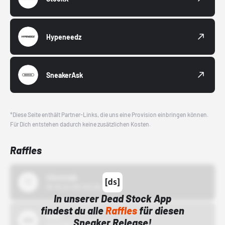
Hypeneedz
SneakerAsk
*Diese Seite enthält Partner-Links, die uns eine Provision einbringen können.
Für Dich entstehen dadurch keine zusätzlichen Kosten.
Raffles
43einhalb
15.10.24 00:00 Uhr
In unserer Dead Stock App
findest du alle
Raffles
für diesen
Bstn
Sneaker Release!