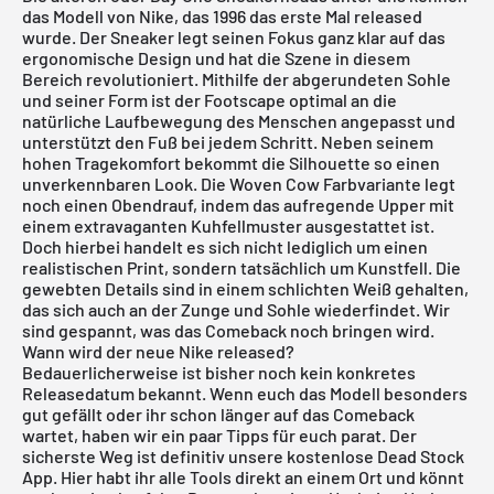
das Modell von Nike, das 1996 das erste Mal released
wurde. Der Sneaker legt seinen Fokus ganz klar auf das
ergonomische Design und hat die Szene in diesem
Bereich revolutioniert. Mithilfe der abgerundeten Sohle
und seiner Form ist der Footscape optimal an die
natürliche Laufbewegung des Menschen angepasst und
unterstützt den Fuß bei jedem Schritt. Neben seinem
hohen Tragekomfort bekommt die Silhouette so einen
unverkennbaren Look. Die Woven Cow Farbvariante legt
noch einen Obendrauf, indem das aufregende Upper mit
einem extravaganten Kuhfellmuster ausgestattet ist.
Doch hierbei handelt es sich nicht lediglich um einen
realistischen Print, sondern tatsächlich um Kunstfell. Die
gewebten Details sind in einem schlichten Weiß gehalten,
das sich auch an der Zunge und Sohle wiederfindet. Wir
sind gespannt, was das Comeback noch bringen wird.
Wann wird der neue Nike released?
Bedauerlicherweise ist bisher noch kein konkretes
Releasedatum bekannt. Wenn euch das Modell besonders
gut gefällt oder ihr schon länger auf das Comeback
wartet, haben wir ein paar Tipps für euch parat. Der
sicherste Weg ist definitiv unsere
kostenlose Dead Stock
App
. Hier habt ihr alle Tools direkt an einem Ort und könnt