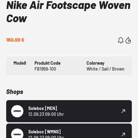
Nike Air Footscape Woven
Cow
160,00 €
Modell
Produkt Code
Colorway
FB1959-100
White / Sail / Brown
Shops
Solebox
[MEN]
12.09.23 09:00 Uhr
Solebox
[WMNS]
12.09.23 09:00 Uhr