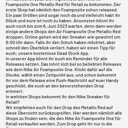
Foamposite One Metallic Red für Retail zu bekommen. Der
erste Shop hat nämlich den Foamposite schon released.
Ein paar Größen sind sogar noch da und vielleicht habt ihr
Glück und eure ist noch zu haben. Ansonsten könnt ihr
auch noch bis zum 6. Juni 2023 warten, denn dann werden
einige andere Shops den Air Foamposite One Metallic Red
droppen. Online gehen wird der Sneaker wie gewohnt um
9:00 Uhr dann. Falls ihr den Schuh haben möchtet, aber
schnell den Überblick verliert, haben wir einen Tipp für
euch: unsere
kostenlose Dead Stock App
.
In unserer App könnt ihr euch ein Reminder für alle
Releases setzen. Das lohnt sich bei so beliebten Releases
wie dem Nike Air Foamposite One. Klickt dafür auf die
Glocke, wählt einen Zeitpunkt aus, und schon bekommt
ihr vor dem Release eine Push-Nachricht auf euer Handy
geschickt, die euch an den bevorstehenden Drop
erinnert.
In welchen Shops bekommt ihr den Nike Sneaker für
Retail?
Wir empfehlen euch für den Drop des Metallic Red auf
diese Übersicht zurückzugreifen. Hier werden nämlich alle
Shops zu finden sein, die den Nike Air Foamposite One für
Retail verkaufen werden. Zum Drop geht ihr nur in die