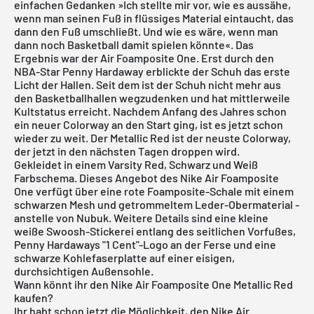
einfachen Gedanken »Ich stellte mir vor, wie es aussähe,
wenn man seinen Fuß in flüssiges Material eintaucht, das
dann den Fuß umschließt. Und wie es wäre, wenn man
dann noch Basketball damit spielen könnte«. Das
Ergebnis war der Air Foamposite One. Erst durch den
NBA-Star Penny Hardaway erblickte der Schuh das erste
Licht der Hallen. Seit dem ist der Schuh nicht mehr aus
den Basketballhallen wegzudenken und hat mittlerweile
Kultstatus erreicht. Nachdem Anfang des Jahres schon
ein neuer Colorway an den Start ging, ist es jetzt schon
wieder zu weit. Der Metallic Red ist der neuste Colorway,
der jetzt in den nächsten Tagen droppen wird.
Gekleidet in einem Varsity Red, Schwarz und Weiß
Farbschema. Dieses Angebot des Nike Air Foamposite
One verfügt über eine rote Foamposite-Schale mit einem
schwarzen Mesh und getrommeltem Leder-Obermaterial -
anstelle von Nubuk. Weitere Details sind eine kleine
weiße Swoosh-Stickerei entlang des seitlichen Vorfußes,
Penny Hardaways "1 Cent"-Logo an der Ferse und eine
schwarze Kohlefaserplatte auf einer eisigen,
durchsichtigen Außensohle.
Wann könnt ihr den Nike Air Foamposite One Metallic Red
kaufen?
Ihr habt schon jetzt die Möglichkeit, den Nike Air