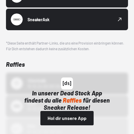
SneakerAsk
*Diese Seite enthält Partner-Links, die uns eine Provision einbringen können.
Für Dich entstehen dadurch keine zusätzlichen Kosten.
Raffles
43einhalb
15.10.24 00:00 Uhr
In unserer Dead Stock App
findest du alle
Raffles
für diesen
Bstn
Sneaker Release!
01.10.22 00:00 Uhr
Hol dir unsere App
Nike
01.10.22 00:00 Uhr