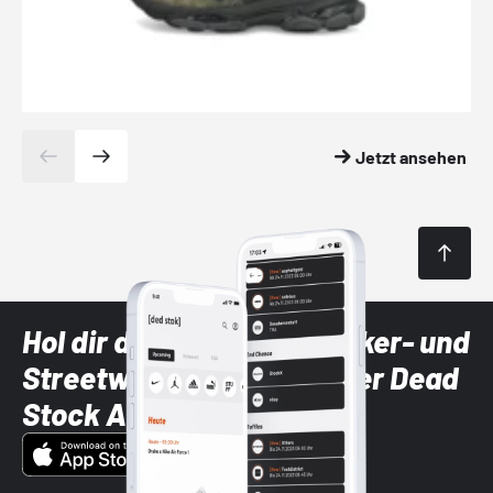
Jetzt ansehen
Hol dir die neuesten Sneaker- und
Streetwear-Brands mit der Dead
Stock App