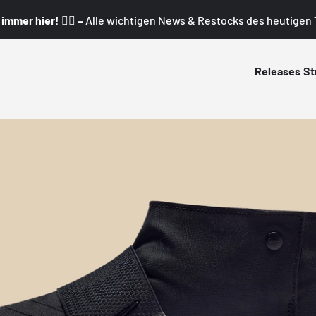
mmer hier! 👇🏼 –
Alle wichtigen News & Restocks des heutigen T
Releases
St