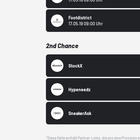
Footdistrict
17.05.19 09:00 Uhr
2nd Chance
StockX
Hypeneedz
SneakerAsk
*Diese Seite enthält Partner-Links, die uns eine Provision