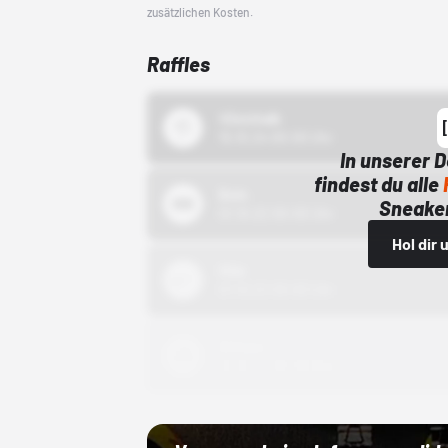
zusätzlichen Kosten.
Raffles
43einhalb
15.10.24 00:00 Uhr
In unserer 
findest du alle
Bstn
Sneaker
01.10.22 00:00 Uhr
Hol dir
Nike
01.10.22 00:00 Uhr
Adidas
01.10.22 00:00 Uhr