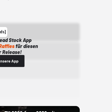
Dead Stock App
Raffles
für diesen
 Release!
 unsere App