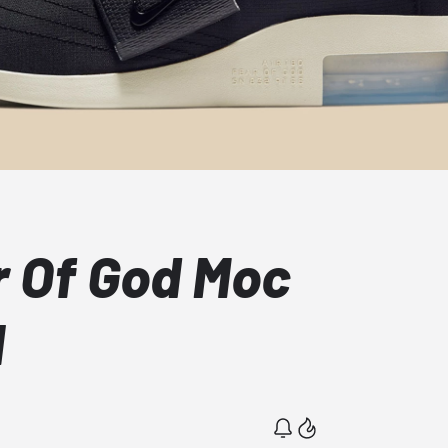
r Of God Moc
l