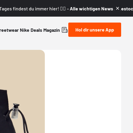
ages findest du immer hier! 👇🏼 –
Alle wichtigen News & Restock
Hol dir unsere App
reetwear
Nike
Deals
Magazin