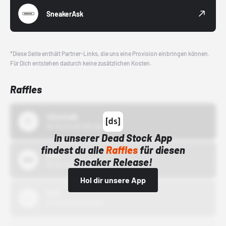
SneakerAsk
*Diese Seite enthält Partner-Links, die uns eine Provision einbringen können.
Für Dich entstehen dadurch keine zusätzlichen Kosten.
Raffles
43einhalb
15.10.24 00:00 Uhr
In unserer Dead Stock App
findest du alle
Raffles
für diesen
Bstn
Sneaker Release!
01.10.22 00:00 Uhr
Hol dir unsere App
Nike
01.10.22 00:00 Uhr