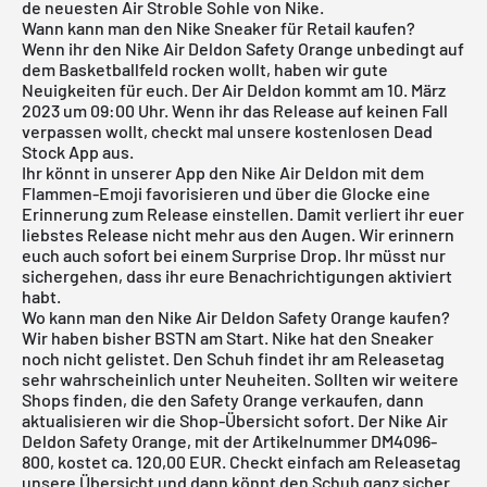
de neuesten Air Stroble Sohle von
Nike
.
Wann kann man den Nike Sneaker für Retail kaufen?
Wenn ihr den Nike Air Deldon Safety Orange unbedingt auf
dem Basketballfeld rocken wollt, haben wir gute
Neuigkeiten für euch. Der Air Deldon kommt am 10. März
2023 um 09:00 Uhr. Wenn ihr das Release auf keinen Fall
verpassen wollt, checkt mal unsere
kostenlosen Dead
Stock App
aus.
Ihr könnt in unserer App den Nike Air Deldon mit dem
Flammen-Emoji favorisieren und über die Glocke eine
Erinnerung zum Release einstellen. Damit verliert ihr euer
liebstes Release nicht mehr aus den Augen. Wir erinnern
euch auch sofort bei einem Surprise Drop. Ihr müsst nur
sichergehen, dass ihr eure Benachrichtigungen aktiviert
habt.
Wo kann man den Nike Air Deldon Safety Orange kaufen?
Wir haben bisher
BSTN
am Start.
Nike
hat den Sneaker
noch nicht gelistet. Den Schuh findet ihr am Releasetag
sehr wahrscheinlich unter
Neuheiten
. Sollten wir weitere
Shops finden, die den Safety Orange verkaufen, dann
aktualisieren wir die Shop-Übersicht sofort. Der Nike Air
Deldon Safety Orange, mit der Artikelnummer DM4096-
800, kostet ca. 120,00 EUR. Checkt einfach am Releasetag
unsere Übersicht und dann könnt den Schuh ganz sicher