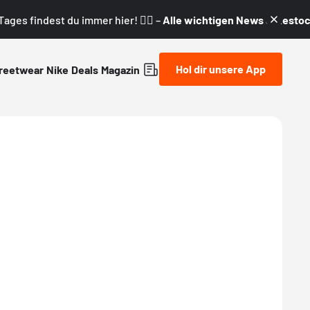
ages findest du immer hier! 👇🏼 –
Alle wichtigen News & Restock
Hol dir unsere App
reetwear
Nike
Deals
Magazin