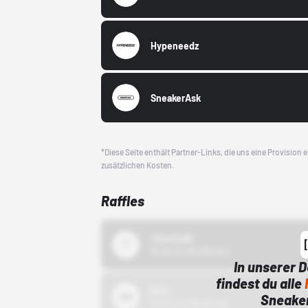
Hypeneedz
SneakerAsk
*Diese Seite enthält Partner-Links, die uns eine Provision
zusätzlichen Kosten.
Raffles
43einhalb
15.10.24 00:00 Uhr
In unserer 
findest du alle
Bstn
Sneaker
01.10.22 00:00 Uhr