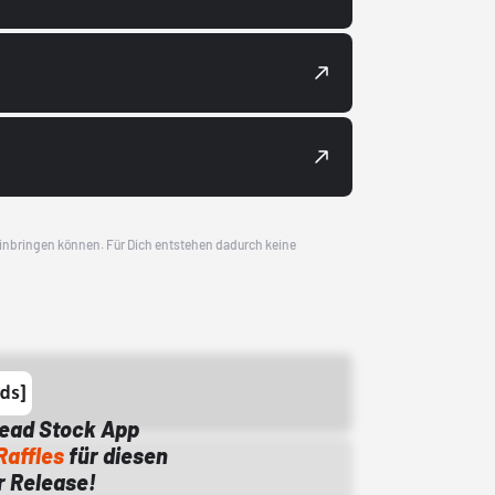
 einbringen können. Für Dich entstehen dadurch keine
Dead Stock App
Raffles
für diesen
 Release!