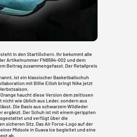
 steht in den Startlöchern. Ihr bekommt alle
 der Artikelnummer FN6594-002 und dem
em Beitrag zusammengefasst. Der Retailpreis
nannt, ist ein klassischer Basketballschuh
aboration mit Billie Eilish bringt
Nike
jetzt
Herbstsaison.
d Orange haucht diese Version dem zeitlosen
 nicht wie üblich aus Leder, sondern aus
 lässt. Die Basis aus schwarzem Wildleder
 ergänzt. Der Schuh ist mit einem gerippten
sgestattet und verfügt über die
en sicheren Sitz. Das Air Force-Logo auf der
einer Midsole in Guava Ice begleitet und eine
ept ab.