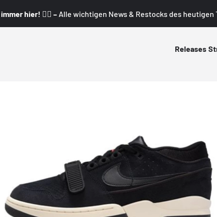
mmer hier! 👇🏼 –
Alle wichtigen News & Restocks des heutigen T
Releases
St