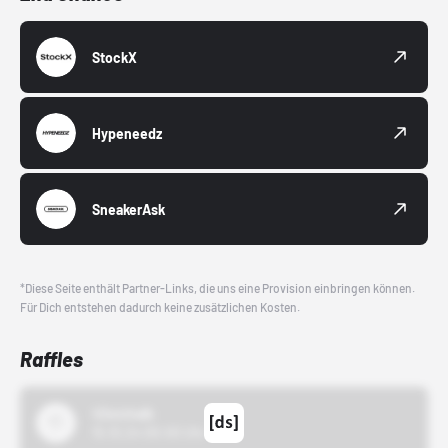
StockX
Hypeneedz
SneakerAsk
*Diese Seite enthält Partner-Links, die uns eine Provision einbringen können.
Für Dich entstehen dadurch keine zusätzlichen Kosten.
Raffles
43einhalb
15.10.24 00:00 Uhr