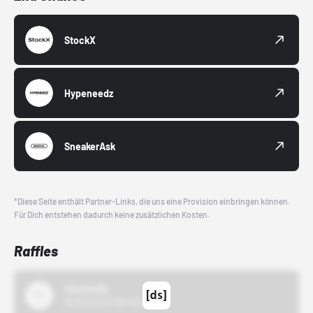
StockX
Hypeneedz
SneakerAsk
*Diese Seite enthält Partner-Links, die uns eine Provision einbringen können.
Für Dich entstehen dadurch keine zusätzlichen Kosten.
Raffles
43einhalb
15.10.24 00:00 Uhr