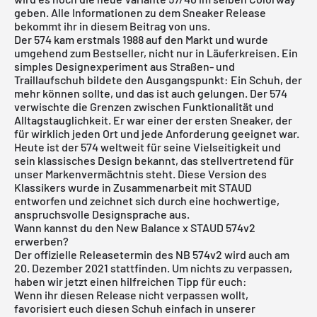
geben. Alle Informationen zu dem Sneaker Release
bekommt ihr in diesem Beitrag von uns.
Der 574 kam erstmals 1988 auf den Markt und wurde
umgehend zum Bestseller, nicht nur in Läuferkreisen. Ein
simples Designexperiment aus Straßen- und
Traillaufschuh bildete den Ausgangspunkt: Ein Schuh, der
mehr können sollte, und das ist auch gelungen. Der 574
verwischte die Grenzen zwischen Funktionalität und
Alltagstauglichkeit. Er war einer der ersten Sneaker, der
für wirklich jeden Ort und jede Anforderung geeignet war.
Heute ist der 574 weltweit für seine Vielseitigkeit und
sein klassisches Design bekannt, das stellvertretend für
unser Markenvermächtnis steht. Diese Version des
Klassikers wurde in Zusammenarbeit mit STAUD
entworfen und zeichnet sich durch eine hochwertige,
anspruchsvolle Designsprache aus.
Wann kannst du den New Balance x STAUD 574v2
erwerben?
Der offizielle Releasetermin des NB 574v2 wird auch am
20. Dezember 2021 stattfinden. Um nichts zu verpassen,
haben wir jetzt einen hilfreichen Tipp für euch:
Wenn ihr diesen Release nicht verpassen wollt,
favorisiert euch diesen Schuh einfach in unserer