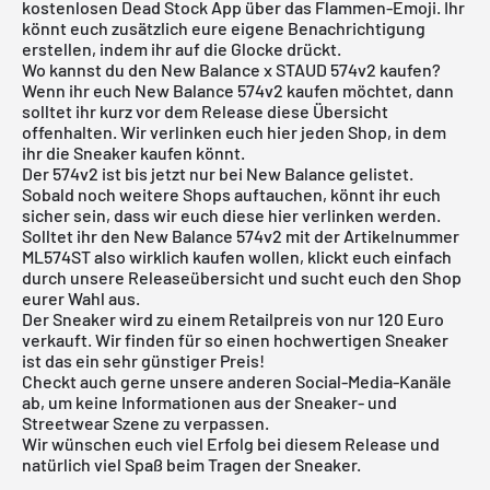
kostenlosen Dead Stock App
über das Flammen-Emoji. Ihr
könnt euch zusätzlich eure eigene Benachrichtigung
erstellen, indem ihr auf die Glocke drückt.
Wo kannst du den New Balance x STAUD 574v2 kaufen?
Wenn ihr euch New Balance 574v2 kaufen möchtet, dann
solltet ihr kurz vor dem Release diese Übersicht
offenhalten. Wir verlinken euch hier jeden Shop, in dem
ihr die Sneaker kaufen könnt.
Der 574v2 ist bis jetzt nur bei New Balance gelistet.
Sobald noch weitere Shops auftauchen, könnt ihr euch
sicher sein, dass wir euch diese hier verlinken werden.
Solltet ihr den New Balance 574v2 mit der Artikelnummer
ML574ST also wirklich kaufen wollen, klickt euch einfach
durch unsere
Releaseübersicht
und sucht euch den Shop
eurer Wahl aus.
Der Sneaker wird zu einem Retailpreis von nur 120 Euro
verkauft. Wir finden für so einen hochwertigen Sneaker
ist das ein sehr günstiger Preis!
Checkt auch gerne unsere anderen Social-Media-Kanäle
ab, um keine Informationen aus der Sneaker- und
Streetwear Szene zu verpassen.
Wir wünschen euch viel Erfolg bei diesem Release und
natürlich viel Spaß beim Tragen der Sneaker.