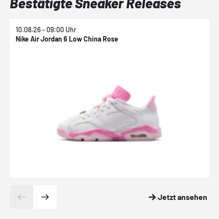
Bestätigte Sneaker Releases
10.08.26 - 09:00 Uhr
1
Nike Air Jordan 6 Low China Rose
N
Jetzt ansehen