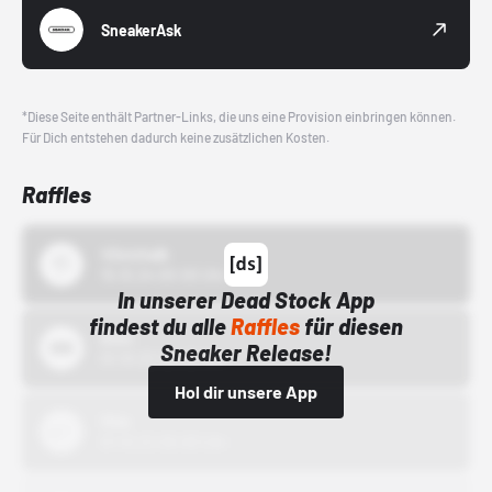
SneakerAsk
*Diese Seite enthält Partner-Links, die uns eine Provision einbringen können.
Für Dich entstehen dadurch keine zusätzlichen Kosten.
Raffles
43einhalb
15.10.24 00:00 Uhr
In unserer Dead Stock App
findest du alle
Raffles
für diesen
Bstn
Sneaker Release!
01.10.22 00:00 Uhr
Hol dir unsere App
Nike
01.10.22 00:00 Uhr