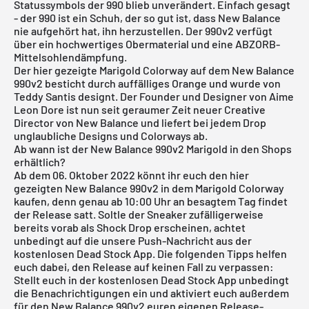
Statussymbols der 990 blieb unverändert. Einfach gesagt
- der 990 ist ein Schuh, der so gut ist, dass New Balance
nie aufgehört hat, ihn herzustellen. Der 990v2 verfügt
über ein hochwertiges Obermaterial und eine ABZORB-
Mittelsohlendämpfung.
Der hier gezeigte Marigold Colorway auf dem New Balance
990v2 besticht durch auffälliges Orange und wurde von
Teddy Santis designt. Der Founder und Designer von Aime
Leon Dore ist nun seit geraumer Zeit neuer Creative
Director von New Balance und liefert bei jedem Drop
unglaubliche Designs und Colorways ab.
Ab wann ist der New Balance 990v2 Marigold in den Shops
erhältlich?
Ab dem 06. Oktober 2022 könnt ihr euch den hier
gezeigten New Balance 990v2 in dem Marigold Colorway
kaufen, denn genau ab 10:00 Uhr an besagtem Tag findet
der Release satt. Soltle der Sneaker zufälligerweise
bereits vorab als Shock Drop erscheinen, achtet
unbedingt auf die unsere Push-Nachricht aus der
kostenlosen Dead Stock App. Die folgenden Tipps helfen
euch dabei, den Release auf keinen Fall zu verpassen:
Stellt euch in der
kostenlosen Dead Stock App
unbedingt
die Benachrichtigungen ein und aktiviert euch außerdem
für den New Balance 990v2 euren eigenen Release-