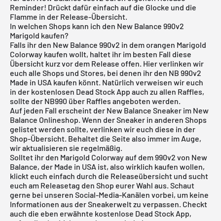
Reminder! Drückt dafür einfach auf die Glocke und die
Flamme in der Release-Übersicht.
In welchen Shops kann ich den New Balance 990v2
Marigold kaufen?
Falls ihr den New Balance 990v2 in dem orangen Marigold
Colorway kaufen wollt, haltet ihr im besten Fall diese
Übersicht kurz vor dem Release offen. Hier verlinken wir
euch alle Shops und Stores, bei denen ihr den NB 990v2
Made in USA kaufen könnt. Natürlich verweisen wir euch
in der
kostenlosen Dead Stock App
auch zu allen Raffles,
sollte der NB990 über Raffles angeboten werden.
Auf jeden Fall erscheint der New Balance Sneaker im
New
Balance Onlineshop
. Wenn der Sneaker in anderen Shops
gelistet werden sollte, verlinken wir euch diese in der
Shop-Übersicht. Behaltet die Seite also immer im Auge,
wir aktualisieren sie regelmäßig.
Solltet ihr den Marigold Colorway auf dem 990v2 von New
Balance, der Made in USA ist, also wirklich kaufen wollen,
klickt euch einfach durch die
Releaseübersicht
und sucht
euch am Releasetag den Shop eurer Wahl aus. Schaut
gerne bei unseren Social-Media-Kanälen vorbei, um keine
Informationen aus der Sneakerwelt zu verpassen. Checkt
auch die eben erwähnte
kostenlose Dead Stock App
,