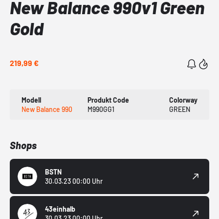
New Balance 990v1 Green
Gold
219,99 €
Modell
Produkt Code
Colorway
New Balance 990
M990GG1
GREEN
Shops
BSTN
30.03.23 00:00 Uhr
43einhalb
30.03.23 00:00 Uhr