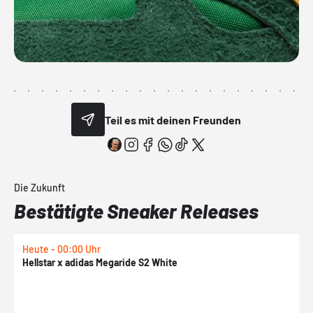
Teil es mit deinen Freunden
Die Zukunft
Bestätigte Sneaker Releases
Heute - 00:00 Uhr
H
Hellstar x adidas Megaride S2 White
N