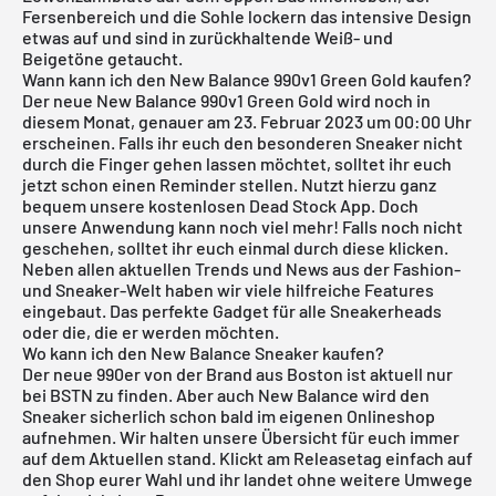
Fersenbereich und die Sohle lockern das intensive Design
etwas auf und sind in zurückhaltende Weiß- und
Beigetöne getaucht.
Wann kann ich den New Balance 990v1 Green Gold kaufen?
Der neue New Balance 990v1 Green Gold wird noch in
diesem Monat, genauer am 23. Februar 2023 um 00:00 Uhr
erscheinen. Falls ihr euch den besonderen Sneaker nicht
durch die Finger gehen lassen möchtet, solltet ihr euch
jetzt schon einen Reminder stellen. Nutzt hierzu ganz
bequem unsere
kostenlosen Dead Stock App
. Doch
unsere Anwendung kann noch viel mehr! Falls noch nicht
geschehen, solltet ihr euch einmal durch diese klicken.
Neben allen aktuellen Trends und News aus der Fashion-
und Sneaker-Welt haben wir viele hilfreiche Features
eingebaut. Das perfekte Gadget für alle Sneakerheads
oder die, die er werden möchten.
Wo kann ich den New Balance Sneaker kaufen?
Der neue 990er von der Brand aus Boston ist aktuell nur
bei BSTN zu finden. Aber auch New Balance wird den
Sneaker sicherlich schon bald im eigenen Onlineshop
aufnehmen. Wir halten unsere Übersicht für euch immer
auf dem Aktuellen stand. Klickt am Releasetag einfach auf
den Shop eurer Wahl und ihr landet ohne weitere Umwege