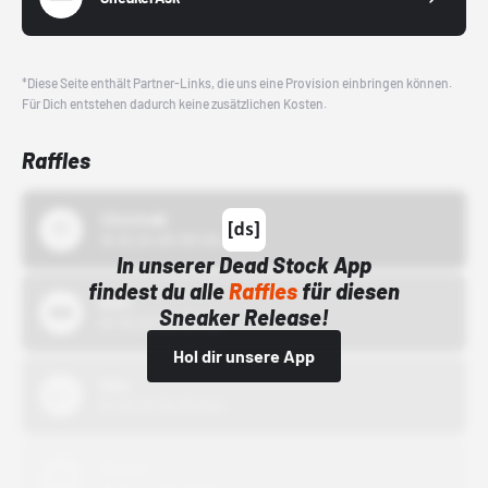
*Diese Seite enthält Partner-Links, die uns eine Provision einbringen können.
Für Dich entstehen dadurch keine zusätzlichen Kosten.
Raffles
43einhalb
15.10.24 00:00 Uhr
In unserer Dead Stock App
findest du alle
Raffles
für diesen
Bstn
Sneaker Release!
01.10.22 00:00 Uhr
Hol dir unsere App
Nike
01.10.22 00:00 Uhr
Adidas