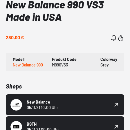
New Balance 990 VS3
Made in USA
280,00 €
Modell
Produkt Code
Colorway
New Balance 990
M990VS3
Grey
Shops
New Balance
05.11.21 10:00 Uhr
BSTN
05.11.21 00:00 Uhr