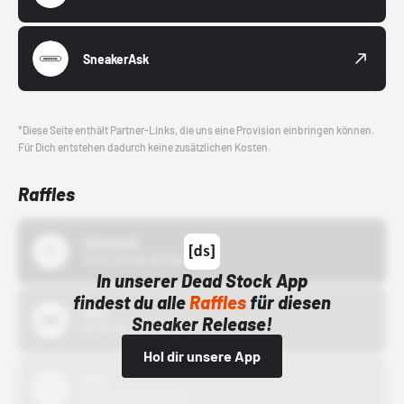
SneakerAsk
*Diese Seite enthält Partner-Links, die uns eine Provision einbringen können.
Für Dich entstehen dadurch keine zusätzlichen Kosten.
Raffles
43einhalb
15.10.24 00:00 Uhr
In unserer Dead Stock App
findest du alle
Raffles
für diesen
Bstn
Sneaker Release!
01.10.22 00:00 Uhr
Hol dir unsere App
Nike
01.10.22 00:00 Uhr