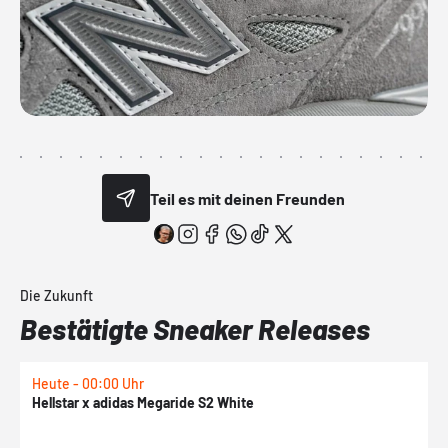
Teil es mit deinen Freunden
Die Zukunft
Bestätigte Sneaker Releases
Heute - 00:00 Uhr
H
Hellstar x adidas Megaride S2 White
N