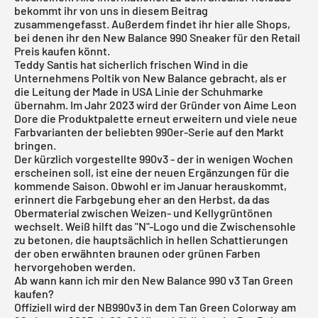
bekommt ihr von uns in diesem Beitrag
zusammengefasst. Außerdem findet ihr hier alle Shops,
bei denen ihr den
New Balance 990
Sneaker für den Retail
Preis kaufen könnt.
Teddy Santis hat sicherlich frischen Wind in die
Unternehmens Poltik von New Balance gebracht, als er
die Leitung der Made in USA Linie der Schuhmarke
übernahm. Im Jahr 2023 wird der Gründer von Aime Leon
Dore die Produktpalette erneut erweitern und viele neue
Farbvarianten der beliebten 990er-Serie auf den Markt
bringen.
Der kürzlich vorgestellte 990v3 - der in wenigen Wochen
erscheinen soll, ist eine der neuen Ergänzungen für die
kommende Saison. Obwohl er im Januar herauskommt,
erinnert die Farbgebung eher an den Herbst, da das
Obermaterial zwischen Weizen- und Kellygrüntönen
wechselt. Weiß hilft das "N"-Logo und die Zwischensohle
zu betonen, die hauptsächlich in hellen Schattierungen
der oben erwähnten braunen oder grünen Farben
hervorgehoben werden.
Ab wann kann ich mir den New Balance 990 v3 Tan Green
kaufen?
Offiziell wird der NB990v3 in dem Tan Green Colorway am