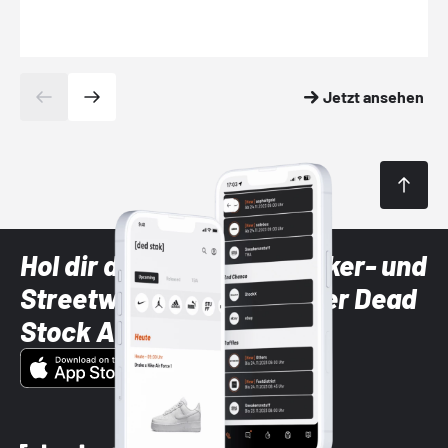
Jetzt ansehen
Hol dir die neuesten Sneaker- und
Streetwear-Brands mit der Dead
Stock App