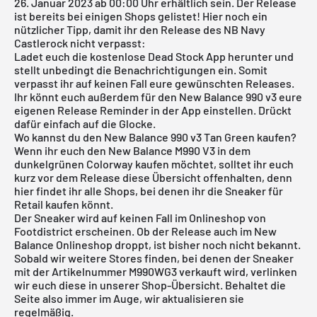
26. Januar 2023 ab 00:00 Uhr erhältlich sein. Der Release
ist bereits bei einigen Shops gelistet! Hier noch ein
nützlicher Tipp, damit ihr den Release des NB Navy
Castlerock nicht verpasst:
Ladet euch die
kostenlose Dead Stock App
herunter und
stellt unbedingt die Benachrichtigungen ein. Somit
verpasst ihr auf keinen Fall eure gewünschten Releases.
Ihr könnt euch außerdem für den New Balance 990 v3 eure
eigenen Release Reminder in der App einstellen. Drückt
dafür einfach auf die Glocke.
Wo kannst du den New Balance 990 v3 Tan Green kaufen?
Wenn ihr euch den New Balance M990 V3 in dem
dunkelgrünen Colorway kaufen möchtet, solltet ihr euch
kurz vor dem Release diese Übersicht offenhalten, denn
hier findet ihr alle Shops, bei denen ihr die Sneaker für
Retail kaufen könnt.
Der Sneaker wird auf keinen Fall im Onlineshop von
Footdistrict erscheinen. Ob der Release auch im
New
Balanc
e Onlineshop
droppt, ist bisher noch nicht bekannt.
Sobald wir weitere Stores finden, bei denen der Sneaker
mit der Artikelnummer M990WG3 verkauft wird, verlinken
wir euch diese in unserer Shop-Übersicht. Behaltet die
Seite also immer im Auge, wir aktualisieren sie
regelmäßig.