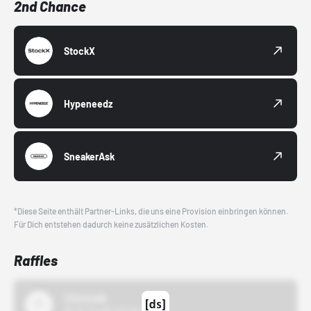
2nd Chance
StockX
Hypeneedz
SneakerAsk
*Diese Seite enthält Partner-Links, die uns eine Provision einbringen können.
Für Dich entstehen dadurch keine zusätzlichen Kosten.
Raffles
43einhalb