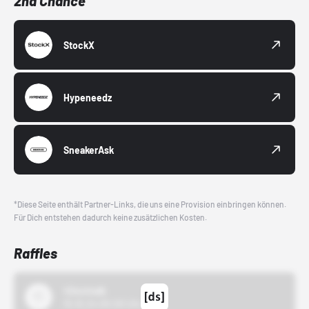
2nd Chance
StockX
Hypeneedz
SneakerAsk
*Diese Seite enthält Partner-Links, die uns eine Provision einbringen können.
Für Dich entstehen dadurch keine zusätzlichen Kosten.
Raffles
43einhalb
15.10.24 00:00 Uhr