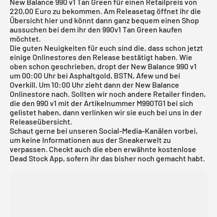
New Balance 990 v1 Tan Green für einen Retailpreis von
220,00 Euro zu bekommen. Am Releasetag öffnet ihr die
Übersicht hier und könnt dann ganz bequem einen Shop
aussuchen bei dem ihr den 990v1 Tan Green kaufen
möchtet.
Die guten Neuigkeiten für euch sind die, dass schon jetzt
einige Onlinestores den Release bestätigt haben. Wie
oben schon geschrieben, dropt der New Balance 990 v1
um 00:00 Uhr bei
Asphaltgold
, BSTN, Afew und bei
Overkill
. Um 10:00 Uhr zieht dann der New Balance
Onlinestore nach. Sollten wir noch andere Retailer finden,
die den 990 v1 mit der Artikelnummer M990TG1 bei sich
gelistet haben, dann verlinken wir sie euch bei uns in der
Releaseübersicht
.
Schaut gerne bei unseren Social-Media-Kanälen vorbei,
um keine Informationen aus der Sneakerwelt zu
verpassen. Checkt auch die eben erwähnte
kostenlose
Dead Stock App
, sofern ihr das bisher noch gemacht habt.