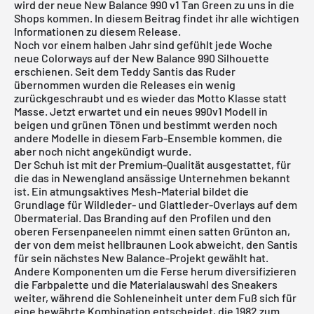
wird der neue New Balance 990 v1 Tan Green zu uns in die
Shops kommen. In diesem Beitrag findet ihr alle wichtigen
Informationen zu diesem Release.
Noch vor einem halben Jahr sind gefühlt jede Woche
neue Colorways auf der
New Balance 990
Silhouette
erschienen. Seit dem Teddy Santis das Ruder
übernommen wurden die Releases ein wenig
zurückgeschraubt und es wieder das Motto Klasse statt
Masse. Jetzt erwartet und ein neues 990v1 Modell in
beigen und grünen Tönen und bestimmt werden noch
andere Modelle in diesem Farb-Ensemble kommen, die
aber noch nicht angekündigt wurde.
Der Schuh ist mit der Premium-Qualität ausgestattet, für
die das in Newengland ansässige Unternehmen bekannt
ist. Ein atmungsaktives Mesh-Material bildet die
Grundlage für Wildleder- und Glattleder-Overlays auf dem
Obermaterial. Das Branding auf den Profilen und den
oberen Fersenpaneelen nimmt einen satten Grünton an,
der von dem meist hellbraunen Look abweicht, den Santis
für sein nächstes New Balance-Projekt gewählt hat.
Andere Komponenten um die Ferse herum diversifizieren
die Farbpalette und die Materialauswahl des Sneakers
weiter, während die Sohleneinheit unter dem Fuß sich für
eine bewährte Kombination entscheidet, die 1982 zum