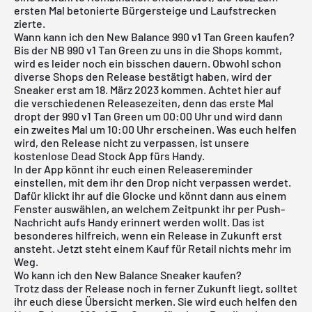
ersten Mal betonierte Bürgersteige und Laufstrecken
zierte.
Wann kann ich den New Balance 990 v1 Tan Green kaufen?
Bis der NB 990 v1 Tan Green zu uns in die Shops kommt,
wird es leider noch ein bisschen dauern. Obwohl schon
diverse Shops den Release bestätigt haben, wird der
Sneaker erst am 18. März 2023 kommen. Achtet hier auf
die verschiedenen Releasezeiten, denn das erste Mal
dropt der 990 v1 Tan Green um 00:00 Uhr und wird dann
ein zweites Mal um 10:00 Uhr erscheinen. Was euch helfen
wird, den Release nicht zu verpassen, ist unsere
kostenlose Dead Stock App
fürs Handy.
In der App könnt ihr euch einen Releasereminder
einstellen, mit dem ihr den Drop nicht verpassen werdet.
Dafür klickt ihr auf die Glocke und könnt dann aus einem
Fenster auswählen, an welchem Zeitpunkt ihr per Push-
Nachricht aufs Handy erinnert werden wollt. Das ist
besonderes hilfreich, wenn ein Release in Zukunft erst
ansteht. Jetzt steht einem Kauf für Retail nichts mehr im
Weg.
Wo kann ich den New Balance Sneaker kaufen?
Trotz dass der Release noch in ferner Zukunft liegt, solltet
ihr euch diese Übersicht merken. Sie wird euch helfen den