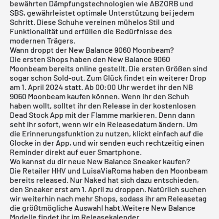
bewährten Dämpfungstechnologien wie ABZORB und
SBS, gewährleistet optimale Unterstützung bei jedem
Schritt. Diese Schuhe vereinen mühelos Stil und
Funktionalität und erfüllen die Bedürfnisse des
modernen Trägers.
Wann droppt der New Balance 9060 Moonbeam?
Die ersten Shops haben den New Balance 9060
Moonbeam bereits online gestellt. Die ersten Größen sind
sogar schon Sold-out. Zum Glück findet ein weiterer Drop
am 1. April 2024 statt. Ab 00:00 Uhr werdet ihr den NB
9060 Moonbeam kaufen können. Wenn ihr den Schuh
haben wollt, solltet ihr den Release in der
kostenlosen
Dead Stock App
mit der Flamme markieren. Denn dann
seht ihr sofort, wenn wir ein Releasedatum ändern. Um
die Erinnerungsfunktion zu nutzen, klickt einfach auf die
Glocke in der App, und wir senden euch rechtzeitig einen
Reminder direkt auf euer Smartphone.
Wo kannst du dir neue New Balance Sneaker kaufen?
Die Retailer HHV und LuisaViaRoma haben den Moonbeam
bereits released. Nur Naked hat sich dazu entschieden,
den Sneaker erst am 1. April zu droppen. Natürlich suchen
wir weiterhin nach mehr Shops, sodass ihr am Releasetag
die größtmögliche Auswahl habt.Weitere
New Balance
Modelle findet ihr im
Releasekalender
.