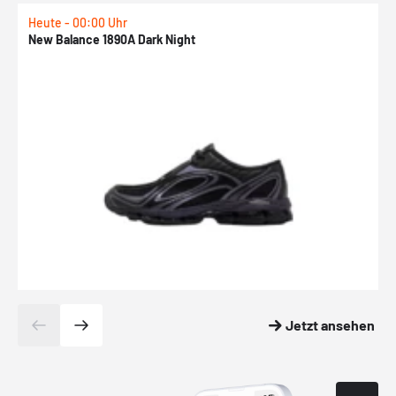
Heute - 00:00 Uhr
H
New Balance 1890A Dark Night
J
Jetzt ansehen