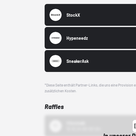
StockX
Hypeneedz
SneakerAsk
*Diese Seite enthält Partner-Links, die uns eine Provision
zusätzlichen Kosten.
Raffles
43einhalb
15.10.24 00:00 Uhr
In unserer 