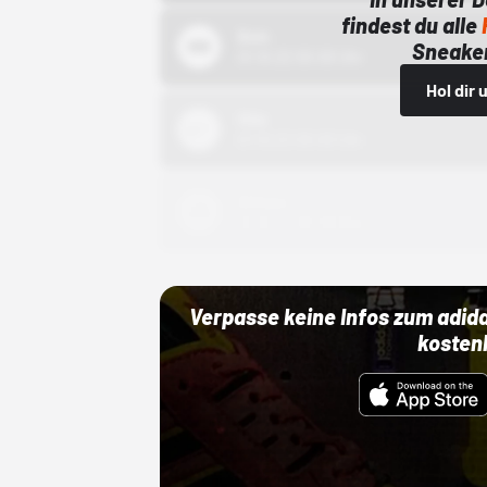
findest du alle
Bstn
Sneaker
01.10.22 00:00 Uhr
Hol dir
Nike
01.10.22 00:00 Uhr
Adidas
01.10.22 00:00 Uhr
Verpasse keine Infos zum adid
kosten