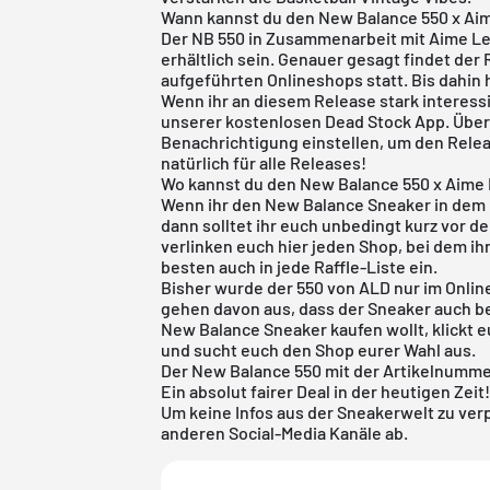
Wann kannst du den New Balance 550 x Ai
Der NB 550 in Zusammenarbeit mit Aime Le
erhältlich sein. Genauer gesagt findet der 
aufgeführten Onlineshops statt. Bis dahin 
Wenn ihr an diesem Release stark interessie
unserer
kostenlosen Dead Stock App
. Übe
Benachrichtigung einstellen, um den Relea
natürlich für alle Releases!
Wo kannst du den New Balance 550 x Aime
Wenn ihr den New Balance Sneaker in dem b
dann solltet ihr euch unbedingt kurz vor d
verlinken euch hier jeden Shop, bei dem ih
besten auch in jede Raffle-Liste ein.
Bisher wurde der
550
von ALD nur im
Onlin
gehen davon aus, dass der Sneaker auch b
New Balance Sneaker kaufen wollt, klickt 
und sucht euch den Shop eurer Wahl aus.
Der New Balance 550 mit der Artikelnummer
Ein absolut fairer Deal in der heutigen Zeit
Um keine Infos aus der Sneakerwelt zu ve
anderen Social-Media Kanäle ab.