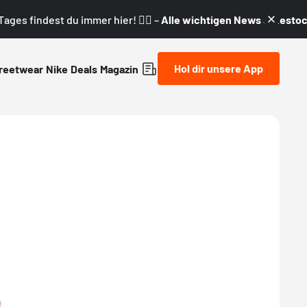
ages findest du immer hier! 👇🏼 –
Alle wichtigen News & Restock
Hol dir unsere App
reetwear
Nike
Deals
Magazin