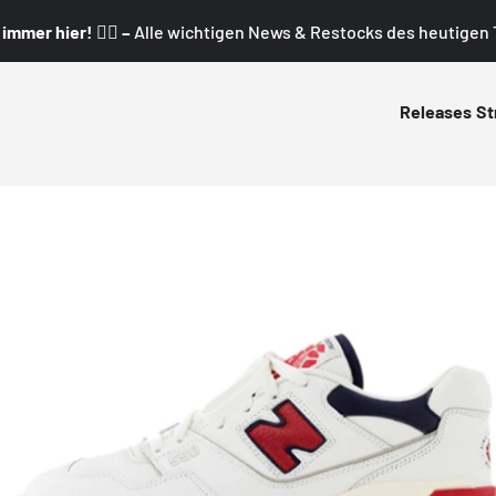
mmer hier! 👇🏼 –
Alle wichtigen News & Restocks des heutigen T
Releases
St