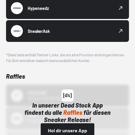
Hypeneedz
SneakerAsk
*Diese Seite enthält Partner-Links, die uns eine Provision einbringen können.
Für Dich entstehen dadurch keine zusätzlichen Kosten.
Raffles
43einhalb
15.10.24 00:00 Uhr
In unserer Dead Stock App
findest du alle
Raffles
für diesen
Bstn
Sneaker Release!
01.10.22 00:00 Uhr
Hol dir unsere App