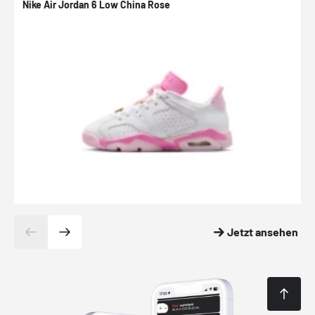
Nike Air Jordan 6 Low China Rose
N
Jetzt ansehen