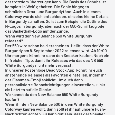
der trotzdem überzeugen kann. Die Basis des Schuhs ist
komplett in Weiß gehalten. Die Sohle hingegen
schmücken Grau- und Burgundytöne. Auch in diesem
Colorway wurde sich entschieden, einzelne kleine Details
in Burgundy zu halten. So ist zum Beispiel die Outline des
N-Logos in burgundy, aber auch der 550-Schriftzug oder
das Basketball-Logo auf der Zunge.
Wann wird der New Balance 550 White Burgundy
released?
Der 550 wird schon bald erscheinen. Heißt, dass der White
Burgundy am 8. September 2022 released wird. Ab 10:00
Uhr morgens könnt ihr dann den Sneaker kaufen. Noch ein
hilfreicher Tipp, damit ihr Releases wie das des NB 550
White Burgundy nicht mehr verpasst:
In unseren
kostenlose Dead Stock App
, könnt ihr euch
anstehende Releases als Favoriten einstellen, indem ihr
das Flammen-Emoji anklickt. Um euch dann
personalisierte Benachrichtigungen einzustellen, klickt
als Letztes auf die Glocke.
Wo kannst du den New Balance 550 White Burgundy
kaufen?
Wenn ihr den
New Balance 500
in dem White Burgundy
Colorway kaufen wollt, dann solltet ihr auf unsere Push-
Nachrichten achten. Es kann gut sein, dass der Sneaker