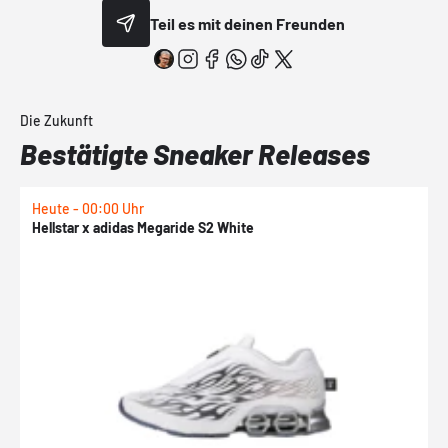
Teil es mit deinen Freunden
Die Zukunft
Bestätigte Sneaker Releases
Heute - 00:00 Uhr
H
Hellstar x adidas Megaride S2 White
N