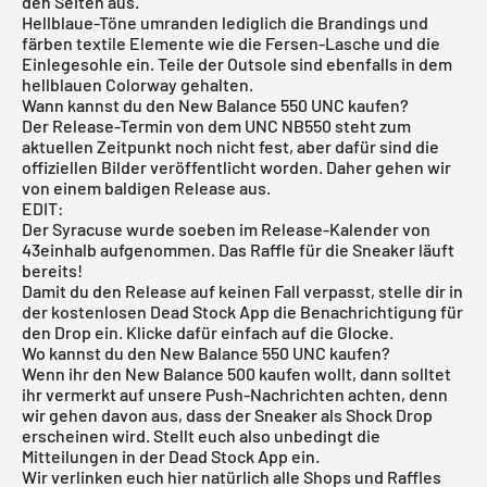
den Seiten aus.
Hellblaue-Töne umranden lediglich die Brandings und
färben textile Elemente wie die Fersen-Lasche und die
Einlegesohle ein. Teile der Outsole sind ebenfalls in dem
hellblauen Colorway gehalten.
Wann kannst du den New Balance 550 UNC kaufen?
Der Release-Termin von dem UNC NB550 steht zum
aktuellen Zeitpunkt noch nicht fest, aber dafür sind die
offiziellen Bilder veröffentlicht worden. Daher gehen wir
von einem baldigen Release aus.
EDIT:
Der Syracuse wurde soeben im
Release-Kalender von
43einhalb
aufgenommen. Das Raffle für die Sneaker läuft
bereits!
Damit du den Release auf keinen Fall verpasst, stelle dir in
der
kostenlosen Dead Stock App
die Benachrichtigung für
den Drop ein. Klicke dafür einfach auf die Glocke.
Wo kannst du den New Balance 550 UNC kaufen?
Wenn ihr den
New Balance 500 kaufen
wollt, dann solltet
ihr vermerkt auf unsere Push-Nachrichten achten, denn
wir gehen davon aus, dass der Sneaker als Shock Drop
erscheinen wird. Stellt euch also unbedingt die
Mitteilungen in der Dead Stock App ein.
Wir verlinken euch hier natürlich alle Shops und Raffles