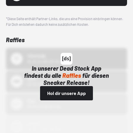
*Diese Seite enthält Partner-Links, die uns eine Provision einbringen können.
Für Dich entstehen dadurch keine zusätzlichen Kosten.
Raffles
43einhalb
15.10.24 00:00 Uhr
In unserer Dead Stock App
findest du alle
Raffles
für diesen
Bstn
Sneaker Release!
01.10.22 00:00 Uhr
Hol dir unsere App
Nike
01.10.22 00:00 Uhr
Adidas
01.10.22 00:00 Uhr