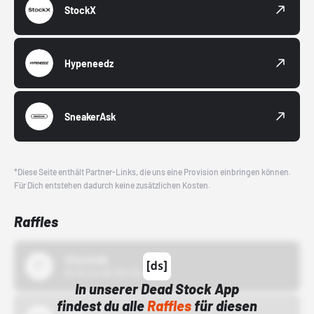
StockX
Hypeneedz
SneakerAsk
*Diese Seite enthält Partner-Links, die uns eine Provision einbringen können.
Für Dich entstehen dadurch keine zusätzlichen Kosten.
Raffles
43einhalb
15.10.24 00:00 Uhr
In unserer Dead Stock App
findest du alle
Raffles
für diesen
Bstn