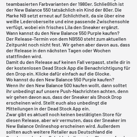
teambasierten Farbvarianten der 1980er. Schließlich ist
der New Balance 550 tatsächlich ein Kind der 80er. Die
Marke NB setzt erneut auf Schlichtheit, da sie über eine
weiße Lederoberseite und eine passende Zwischensohle
verfügt, wobei ein frisches Lila den Sneaker ergänzt.
Wann kannst du den New Balance 550 Purple kaufen?
Der Release-Termin von dem NB550 steht zum aktuellen
Zeitpunkt noch nicht fest. Wir gehen aber davon aus, dass
der Release in den nächsten Tagen oder Wochen
stattfinden wird.
Damit du den Release auf keinen Fall verpasst, stelle dir in
der
kostenlosen Dead Stock App
die Benachrichtigung für
den Drop ein. Klicke dafür einfach auf die Glocke.
Wo kannst du den New Balance 550 Purple kaufen?
Wenn ihr den
New Balance 500
kaufen wollt, dann solltet
ihr unbedingt auf unsere Push-Nachrichten achten, denn
wir gehen davon aus, dass der Sneaker als Shock Drop
erscheinen wird. Stellt euch also unbedingt die
Mitteilungen in der Dead Stock App ein.
Zwar gibt es aktuell noch keinen bestätigten Store für
diesen Release, aber wir vermuten, dass der Sneaker im
New Balance Onlineshop erscheinen wird. Außerdem
sollten auch weitere Retailer aus Deutschland die