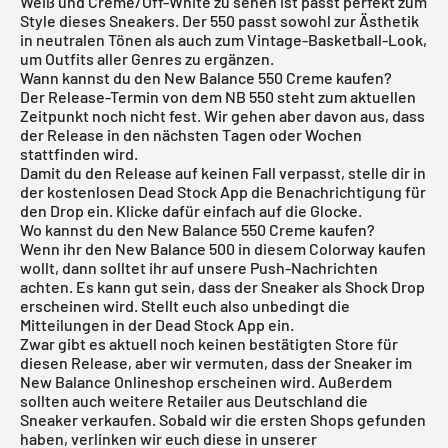
Weiß und Creme/Off-White zu sehen ist passt perfekt zum
Style dieses Sneakers. Der 550 passt sowohl zur Ästhetik
in neutralen Tönen als auch zum Vintage-Basketball-Look,
um Outfits aller Genres zu ergänzen.
Wann kannst du den New Balance 550 Creme kaufen?
Der Release-Termin von dem NB 550 steht zum aktuellen
Zeitpunkt noch nicht fest. Wir gehen aber davon aus, dass
der Release in den nächsten Tagen oder Wochen
stattfinden wird.
Damit du den Release auf keinen Fall verpasst, stelle dir in
der
kostenlosen Dead Stock App
die Benachrichtigung für
den Drop ein. Klicke dafür einfach auf die Glocke.
Wo kannst du den New Balance 550 Creme kaufen?
Wenn ihr den
New Balance 500
in diesem Colorway kaufen
wollt, dann solltet ihr auf unsere Push-Nachrichten
achten. Es kann gut sein, dass der Sneaker als Shock Drop
erscheinen wird. Stellt euch also unbedingt die
Mitteilungen in der Dead Stock App ein.
Zwar gibt es aktuell noch keinen bestätigten Store für
diesen Release, aber wir vermuten, dass der Sneaker im
New Balance Onlineshop erscheinen wird. Außerdem
sollten auch weitere Retailer aus Deutschland die
Sneaker verkaufen. Sobald wir die ersten Shops gefunden
haben, verlinken wir euch diese in unserer