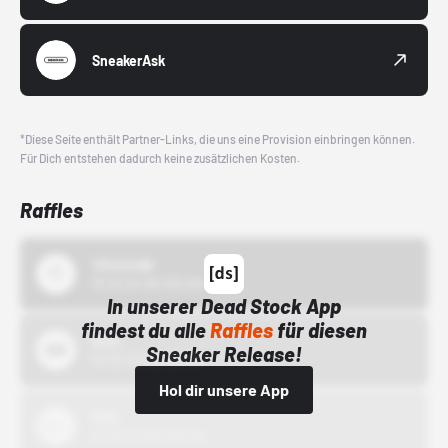
SneakerAsk
*Diese Seite enthält Partner-Links, die uns eine Provision einbringen können.
Für Dich entstehen dadurch keine zusätzlichen Kosten.
Raffles
43einhalb
15.10.24 00:00 Uhr
In unserer Dead Stock App
findest du alle
Raffles
für diesen
Bstn
Sneaker Release!
01.10.22 00:00 Uhr
Hol dir unsere App
Nike
01.10.22 00:00 Uhr