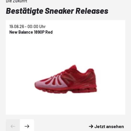
Die Zukunft
Bestätigte Sneaker Releases
19.08.26 - 00:00 Uhr
1
New Balance 1890P Red
N
Jetzt ansehen