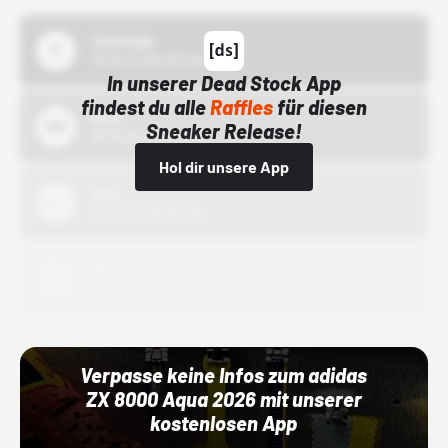
43einhalb
15.10.24 00:00 Uhr
In unserer Dead Stock App
findest du alle
Raffles
für diesen
Bstn
Sneaker Release!
01.10.22 00:00 Uhr
Hol dir unsere App
Nike
01.10.22 00:00 Uhr
Adidas
01.10.22 00:00 Uhr
Verpasse keine Infos zum adidas
ZX 8000 Aqua 2026 mit unserer
kostenlosen App