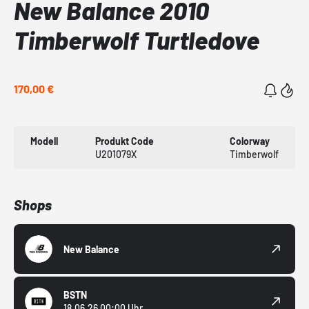
New Balance 2010
Timberwolf Turtledove
170,00 €
Modell
Produkt Code
Colorway
U201079X
Timberwolf
Shops
New Balance
BSTN
18.06.26 00:00 Uhr