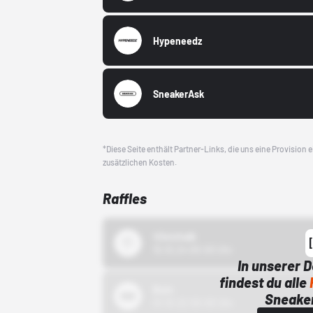
Hypeneedz
SneakerAsk
*Diese Seite enthält Partner-Links, die uns eine Provision
zusätzlichen Kosten.
Raffles
43einhalb
15.10.24 00:00 Uhr
In unserer 
findest du alle
Bstn
Sneaker
01.10.22 00:00 Uhr