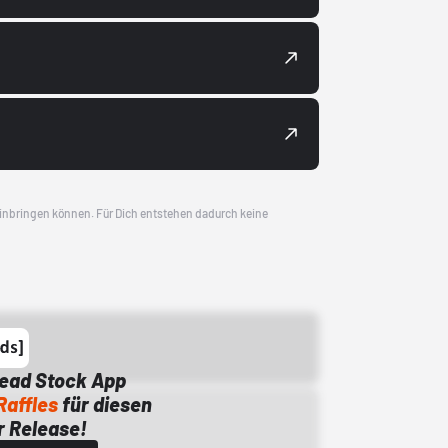
 einbringen können. Für Dich entstehen dadurch keine
Dead Stock App
Raffles
für diesen
 Release!