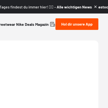
ages findest du immer hier! 👇🏼 –
Alle wichtigen News & Restock
Hol dir unsere App
reetwear
Nike
Deals
Magazin