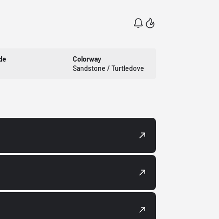
de
Colorway
Sandstone / Turtledove