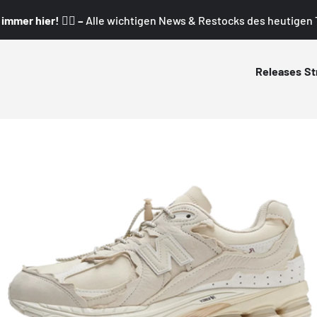
mmer hier! 👇🏼 –
Alle wichtigen News & Restocks des heutigen T
Releases
St