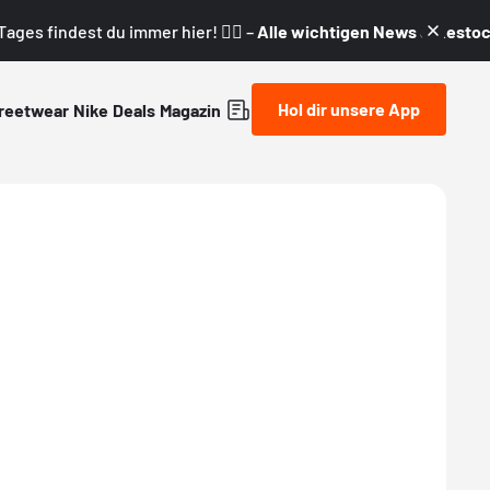
ages findest du immer hier! 👇🏼 –
Alle wichtigen News & Restock
Hol dir unsere App
reetwear
Nike
Deals
Magazin