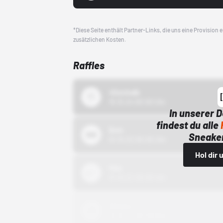
*Diese Seite enthält Partner-Links, die uns eine Provision
zusätzlichen Kosten.
Raffles
43einhalb
15.10.24 00:00 Uhr
In unserer 
findest du alle
Bstn
Sneaker
01.10.22 00:00 Uhr
Hol dir
Nike
01.10.22 00:00 Uhr
Adidas
01.10.22 00:00 Uhr