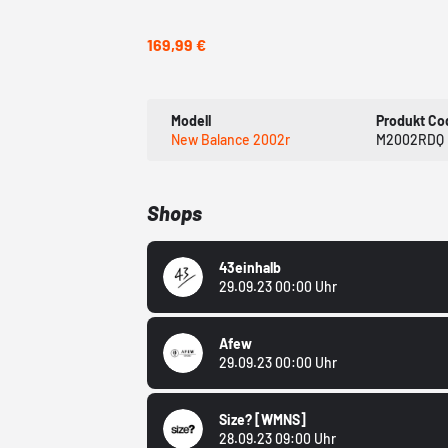
169,99 €
Modell
Produkt Co
New Balance 2002r
M2002RDQ
Shops
43einhalb
29.09.23 00:00 Uhr
Afew
29.09.23 00:00 Uhr
Size?
[WMNS]
28.09.23 09:00 Uhr