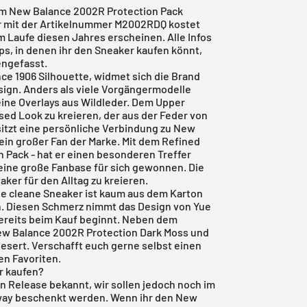
em New Balance 2002R Protection Pack
 mit der Artikelnummer M2002RDQ kostet
im Laufe diesen Jahres erscheinen. Alle Infos
s, in denen ihr den Sneaker kaufen könnt,
engefasst.
ce 1906
Silhouette, widmet sich die Brand
ign. Anders als viele Vorgängermodelle
ine Overlays aus Wildleder. Dem Upper
sed Look zu kreieren, der aus der Feder von
sitzt eine persönliche Verbindung zu New
 ein großer Fan der Marke. Mit dem Refined
n Pack - hat er einen besonderen Treffer
 eine große Fanbase für sich gewonnen. Die
ker für den Alltag zu kreieren.
eue cleane Sneaker ist kaum aus dem Karton
n. Diesen Schmerz nimmt das Design von Yue
ereits beim Kauf beginnt. Neben dem
w Balance 2002R Protection Dark Moss
und
Desert
. Verschafft euch gerne selbst einen
en Favoriten.
r kaufen?
en Release bekannt, wir sollen jedoch noch im
way beschenkt werden. Wenn ihr den New