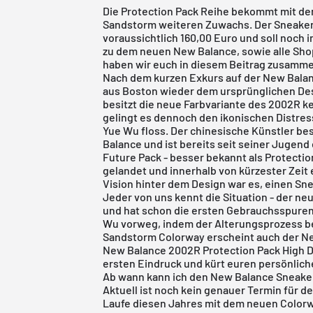
Die Protection Pack Reihe bekommt mit d
Sandstorm weiteren Zuwachs. Der Sneaker
voraussichtlich 160,00 Euro und soll noch 
zu dem neuen New Balance, sowie alle Shop
haben wir euch in diesem Beitrag zusamm
Nach dem kurzen Exkurs auf der
New Balan
aus Boston wieder dem ursprünglichen Des
besitzt die neue Farbvariante des
2002R
ke
gelingt es dennoch den ikonischen Distres
Yue Wu floss. Der chinesische Künstler be
Balance und ist bereits seit seiner Jugend
Future Pack - besser bekannt als Protectio
gelandet und innerhalb von kürzester Zeit
Vision hinter dem Design war es, einen Snea
Jeder von uns kennt die Situation - der n
und hat schon die ersten Gebrauchsspure
Wu vorweg, indem der Alterungsprozess b
Sandstorm Colorway erscheint auch der
Ne
New Balance 2002R Protection Pack High 
ersten Eindruck und kürt euren persönlich
Ab wann kann ich den New Balance Sneake
Aktuell ist noch kein genauer Termin für d
Laufe diesen Jahres mit dem neuen Color