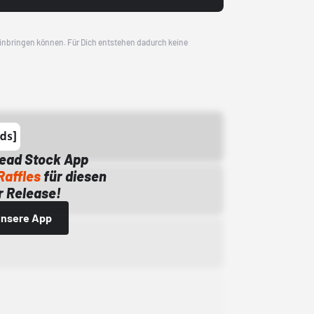
 einbringen können. Für Dich entstehen dadurch keine
Dead Stock App
Raffles
für diesen
 Release!
 unsere App