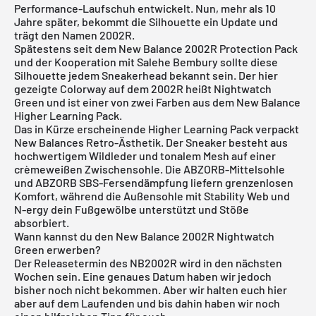
Performance-Laufschuh entwickelt. Nun, mehr als 10
Jahre später, bekommt die Silhouette ein Update und
trägt den Namen 2002R.
Spätestens seit dem New Balance 2002R Protection Pack
und der Kooperation mit Salehe Bembury sollte diese
Silhouette jedem Sneakerhead bekannt sein. Der hier
gezeigte Colorway auf dem 2002R heißt Nightwatch
Green und ist einer von zwei Farben aus dem New Balance
Higher Learning Pack.
Das in Kürze erscheinende Higher Learning Pack verpackt
New Balances Retro-Ästhetik. Der Sneaker besteht aus
hochwertigem Wildleder und tonalem Mesh auf einer
crèmeweißen Zwischensohle. Die ABZORB-Mittelsohle
und ABZORB SBS-Fersendämpfung liefern grenzenlosen
Komfort, während die Außensohle mit Stability Web und
N-ergy dein Fußgewölbe unterstützt und Stöße
absorbiert.
Wann kannst du den New Balance 2002R Nightwatch
Green erwerben?
Der Releasetermin des NB2002R wird in den nächsten
Wochen sein. Eine genaues Datum haben wir jedoch
bisher noch nicht bekommen. Aber wir halten euch hier
aber auf dem Laufenden und bis dahin haben wir noch