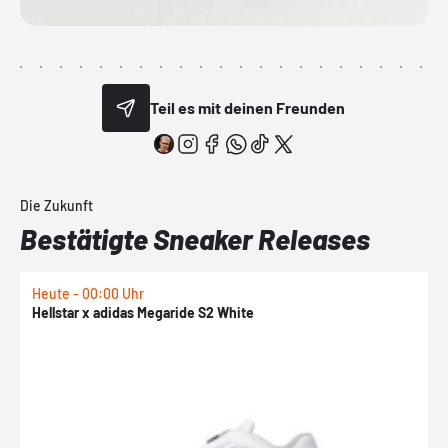
Teil es mit deinen Freunden
Die Zukunft
Bestätigte Sneaker Releases
Heute - 00:00 Uhr
H
Hellstar x adidas Megaride S2 White
N