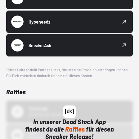
Hypeneedz
SneakerAsk
*Diese Seite enthält Partner-Links, die uns eine Provision einbringen können.
Für Dich entstehen dadurch keine zusätzlichen Kosten.
Raffles
43einhalb
15.10.24 00:00 Uhr
In unserer Dead Stock App
findest du alle
Raffles
für diesen
Bstn
Sneaker Release!
01.10.22 00:00 Uhr