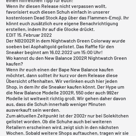
einen hilfreichen Tipp für euch:
Wenn ihr diesen Release nicht verpassen wollt,
favorisiert euch diesen Schuh einfach in unserer
kostenlosen Dead Stock App
über das Flammen-Emoji. Ihr
könnt euch zusätzlich eure eigene Benachrichtigung
erstellen, indem ihr auf die Glocke drückt.
EDIT 15. Februar 2022
Der NB2002R in dem Nightwatch Green Colorway wurde
soeben bei
Asphaltgold
gelistet. Das Raffle für den
Sneaker beginnt am 16.02.2022 um 15:00 Uhr!
Wo kannst du den New Balance 2002R Nightwatch Green
kaufen?
Wenn ihr euch einen der Bape New Balance kaufen
möchtet, dann solltet ihr kurz vor dem Release diese
Übersicht offenhalten. Wir verlinken euch hier jeden
Shop, in dem ihr die Sneaker kaufen könnt. Der Hype um
die New Balance Modelle 2002R, 550 oder auch 992er
Modelle ist weltweit richtig groß. Wir gehen daher davon
aus, dass die Schuh innerhalb weniger Minuten
ausverkauft sein werden.
Zum aktuellen Zeitpunkt ist der 2002r nur bei
Solekitchen
gelistet worden. Ob die Schuhe auch bei weiteren
Retailern erscheinen wird, zeigt sich in den nächsten
Wochen. Sobald weitere Shops auftauchen, tragen wir sie