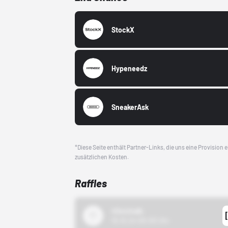
StockX
Hypeneedz
SneakerAsk
*Diese Seite enthält Partner-Links, die uns eine Provision
zusätzlichen Kosten.
Raffles
43einhalb
15.10.24 00:00 Uhr