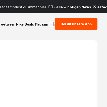
ages findest du immer hier! 👇🏼 –
Alle wichtigen News & Restock
Hol dir unsere App
reetwear
Nike
Deals
Magazin