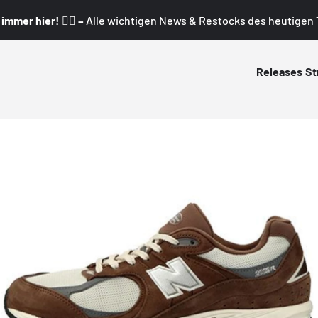
mmer hier! 👇🏼 –
Alle wichtigen News & Restocks des heutigen T
Releases
St