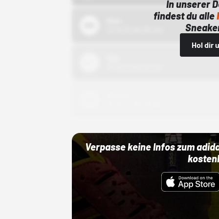
In unserer 
findest du alle
Bstn
Sneaker
01.10.22 00:00 Uhr
Hol dir
Nike
01.10.22 00:00 Uhr
Adidas
01.10.22 00:00 Uhr
Verpasse keine Infos zum adid
kosten