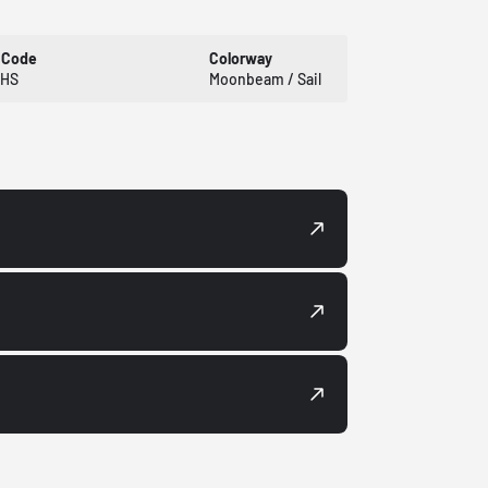
 Code
Colorway
RHS
Moonbeam / Sail